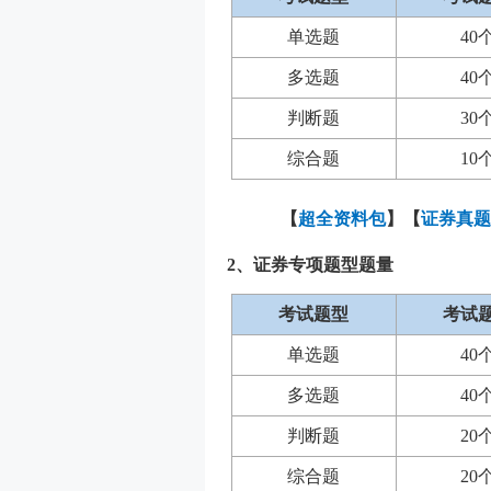
单选题
40
多选题
40
判断题
30
综合题
10
【
超全资料包
】【
证券真题
2、证券专项题型题量
考试题型
考试
单选题
40
多选题
40
判断题
20
综合题
20