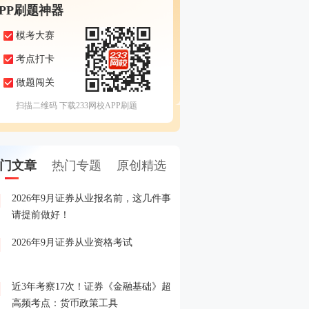
APP刷题神器
模考大赛
考点打卡
做题闯关
扫描二维码 下载233网校APP刷题
门文章
热门专题
原创精选
2026年9月证券从业报名前，这几件事
备考证券，人手一份，立
1
请提前做好！
印！
2026年9月证券从业资格考试
晒分赢好礼！2026年6月
2
晒分入口>>
近3年考察17次！证券《金融基础》超
2026年证券从业考试精品
3
高频考点：货币政策工具
载入口>>