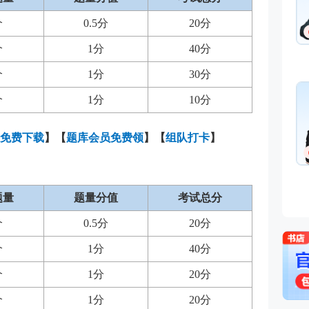
基础知识,基金法律法规,中
融
个
0.5分
20分
免费听
从事金融类考试培训多年
金融培训师、金融机构中
个
1分
40分
理、清华大学出版社金融
个
1分
30分
主编、上海人才培训市场
孙婧
心特聘讲师。人称金融类
外汇分析师
个
1分
10分
的“一哥”。
主讲：期货法律法规,投资
业务(保荐代表人),证券市
法律法规,中级法律法规与
免费下载
】
【
题库会员免费领
】【
组队打卡
】
能力,初级法律法规与综合
免费听
曾就职于多家大型证券、
司，具有丰富的金融从业
验，外汇分析师，大学生
题量
题量分值
考试总分
易大赛评委，同时拥有金
个从业资格。
个
0.5分
20分
个
1分
40分
个
1分
20分
个
1分
20分