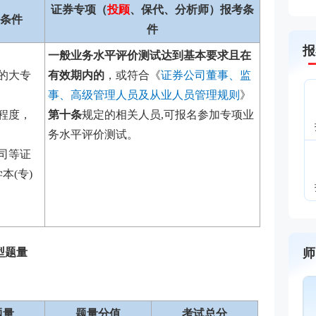
证券专项（
投顾
、保代、分析师）报考条
条件
件
报
一般业务水平评价测试达到基本要求且在
的大专
有效期内的
，或符合《
证券公司董事、监
事、高级管理人员及从业人员管理规则
》
程度，
第十条
规定的相关人员,可报名参加专项业
务水平评价测试。
司等证
本(专)
型题量
师
王佳荣
金融圈达人
主讲：金融市场基础知识,
题量
题量分值
考试总分