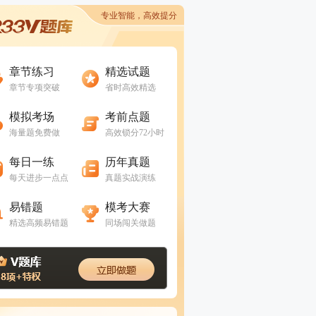
专业智能，高效提分
进入做题
进入做题
章节练习
精选试题
章节专项突破
省时高效精选
进入做题
进入做题
模拟考场
考前点题
海量题免费做
高效锁分72小时
进入做题
进入做题
每日一练
历年真题
每天进步一点点
真题实战演练
进入做题
进入做题
易错题
模考大赛
精选高频易错题
同场闯关做题