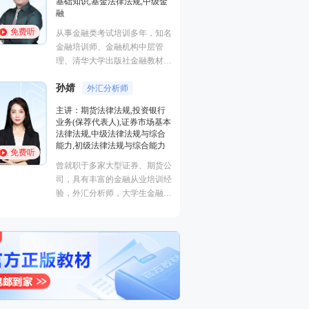
级金
证券研究报告业务(证券分析师),
初级个人贷款,中级个人贷款,期
货投资分析
免费听
，知名
经济学硕士、金融培训高级讲
层管
师，李泽瑞老师从事金融类考证
教材副
培训，教学经验丰富，出口
促进中
成“段子”，是一个让学员欲罢不
培训界
王佳荣
能的很有个人风格的老师，江湖
金融圈达人
银行
学员称被讲课耽误的“德云社”编
场基本
主讲：金融市场基础知识,期货
外弟子。
综合
基础知识,基金法律法规,中级金
能力
融
免费听
期货公
从事金融类考试培训多年，知名
培训经
金融培训师、金融机构中层管
金融交
理、清华大学出版社金融教材副
融类多
主编、上海人才培训市场促进中
心特聘讲师。人称金融类培训界
的“一哥”。