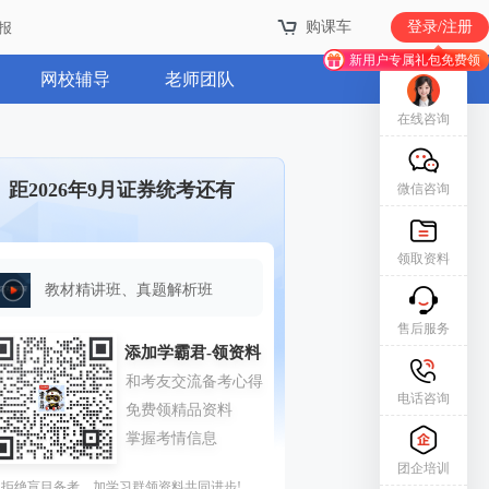
购课车
登录/注册
报
新用户专属礼包免费领
网校辅导
老师团队
在线咨询
距2026年9月证券统考还有
微信咨询
领取资料
教材精讲班、真题解析班
售后服务
电话咨询
团企培训
拒绝盲目备考，加学习群领资料共同进步!