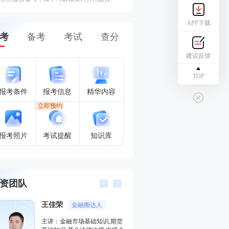
APP下载
考
备考
考试
查分
建议反馈
TOP
报考条件
报考信息
精华内容
立即预约
报考照片
考试提醒
知识库
资团队
李泽瑞
金融培训高级讲师
期货
主讲：证券投资顾问业务,发布