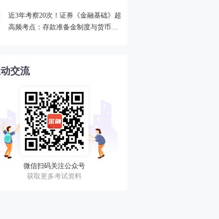
近3年考察20次！证券《金融基础》超
2026年证券从业考点打卡
4
高频考点：存款准备金制度与货币乘
攻克一个高频考点！
数的概念
互动交流
微信扫码关注公众号
获取更多考试资料