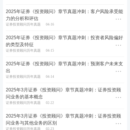
2025年证券《投资顾问》章节真题冲刺：客户风险承受能
力的分析和评估
证券投资顾问历年真题
04-16
2025年证券《投资顾问》章节真题冲刺：投资者风险偏好
的类型及特征
证券投资顾问历年真题
04-15
证券考试后不公布真题答案，233网校将在证券从业
2025年证券《投资顾问》章节真题冲刺：预测客户未来支
考试结束后公布收集的真题答案，真题均来源于考生
出
回忆版/网络汇总版，233网校仅做汇总收集整理。收
证券投资顾问历年真题
04-14
集到题目将会同步更新至233网校估分小程序，供考
2025年3月证券《投资顾问》章节真题冲刺：证券投资顾
生回忆估分！各位考生可以直接进入233网校估分小
问业务的基本概念
程序，及时对答案，提前知晓成绩！
证券投资顾问历年真题
02-22
2025年3月证券《投资顾问》章节真题冲刺：证券投资顾
问业务与其他业务的区别
证券投资顾问历年真题
02-23