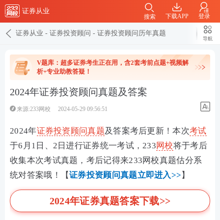
证券从业
下载APP
登录
搜索
证券从业
-
证券投资顾问
-
证券投资顾问历年真题
导航
V题库：超多证券考生正在用，含2套考前点题+视频解
析+专业助教答疑！
2024年证券投资顾问真题及答案
来源:233网校
2024-05-29 09:56:51
2024年
证券投资顾问
真题
及答案考后更新！
本次
考试
于
6月1日、2日进行证券统一考试
，233
网校
将于考后
收集本次考试真题，考后记得来233网校真题估分系
统对答案哦！【
证券投资顾问真题立即进入>>
】
2024年证券真题答案下载>>