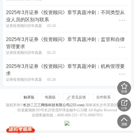
手机扫二维码
2025年3月证券《投资顾问》章节真题冲刺：不同类型从
立即估分>>
业人员的区别与联系
证券投资顾问历年真题
02-24
2025年3月证券《投资顾问》章节真题冲刺：监管和自律
管理要求
证券备考计划
证券投资顾问历年真题
02-25
从近几年考情来看，证券考试考查内容越来越
2025年3月证券《投资顾问》章节真题冲刺：机构管理要
细、范围起来越广，很难从
教材
中找到重点！建
求
证券投资顾问历年真题
02-26
议大家务必摸透考情，保证足够的备考时间，制
定科学的复习计划，方可顺利拿下证券从业资格
收藏
触屏版
电脑版
意见反馈
合作联系
证。
版权所有©
长沙二三三网络科技有限公司(233.com)
湖南省长沙市芙蓉区定王台
分享
街道建湘路393号长沙世茂环球金融中心32楼 All Rights Reserved
全国客服热线：4000-800-233 / 0731-89907953
1
基础阶段
：吃透教材，夯实基础