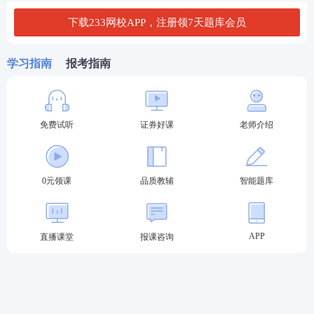
下载233网校APP，注册领7天题库会员
2024年6月证券从业《证券投资顾问》真题在线估分
2024年证券从业及专项真题答案汇总>>
学习指南
报考指南
2024年6月证券从业考试试题及答案考后陆续更新，
敬请关注！
免费试听
证券好课
老师介绍
【
2024年6月证券考试真题答案
】
0元领课
品质教辅
智能题库
APP
直播课堂
报课咨询