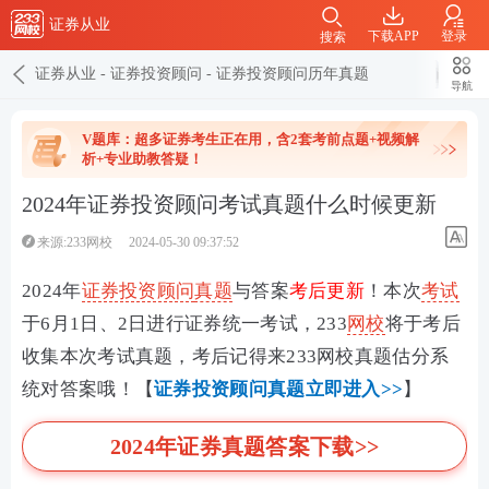
证券从业
下载APP
登录
搜索
证券从业
-
证券投资顾问
-
证券投资顾问历年真题
导航
V题库：超多证券考生正在用，含2套考前点题+视频解
析+专业助教答疑！
2024年证券投资顾问考试真题什么时候更新
来源:233网校
2024-05-30 09:37:52
2024年
证券投资顾问
真题
与答案
考后更新
！本次
考试
于6月1日、2日进行证券统一考试，233
网校
将于考后
收集本次考试真题，考后记得来233网校真题估分系
统对答案哦！【
证券投资顾问真题立即进入>>
】
2024年证券真题答案下载>>