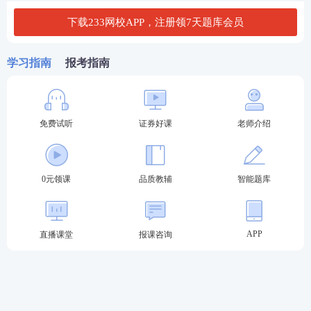
下载233网校APP，注册领7天题库会员
2024年6月证券从业《证券投资顾问》真题在线估分
2024年证券从业及专项真题答案汇总>>
学习指南
报考指南
2024年6月证券从业考试试题及答案考后陆续更新，
敬请关注！
免费试听
证券好课
老师介绍
【
2024年6月证券考试真题答案
】
0元领课
品质教辅
智能题库
APP
直播课堂
报课咨询