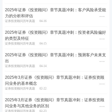
2025年证券《投资顾问》章节真题冲刺：客户风险承受能
力的分析和评估
证券投资顾问历年真题
04-16
2025年证券《投资顾问》章节真题冲刺：投资者风险偏好
的类型及特征
证券投资顾问历年真题
04-15
证券考试后不公布真题答案，233网校将在证券从业
2025年证券《投资顾问》章节真题冲刺：预测客户未来支
考试结束后公布收集的真题答案，真题均来源于考生
出
回忆版/网络汇总版，233网校仅做汇总收集整理。收
证券投资顾问历年真题
04-14
集到题目将会同步更新至233网校估分小程序，供考
2025年3月证券《投资顾问》章节真题冲刺：证券投资顾
生回忆估分！各位考生可以直接进入233网校估分小
问业务的基本概念
程序，及时对答案，提前知晓成绩！
证券投资顾问历年真题
02-22
2025年3月证券《投资顾问》章节真题冲刺：证券投资顾
问业务与其他业务的区别
证券投资顾问历年真题
02-23