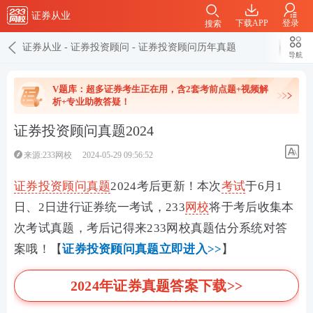
证券从业
下载APP
登录
搜索
证券从业
-
证券投资顾问
-
证券投资顾问历年真题
导航
V题库：超多证券考生正在用，含2套考前点题+视频解
析+专业助教答疑！
证券投资顾问真题2024
来源:233网校
2024-05-29 09:56:52
证券投资顾问
真题
2024考后更新！
本次
考试
于
6月1
日、2日进行证券统一考试
，233
网校
将于考后收集本
次考试真题，考后记得来233网校真题估分系统对答
案哦！【
证券投资顾问真题立即进入>>
】
2024年证券真题答案下载>>