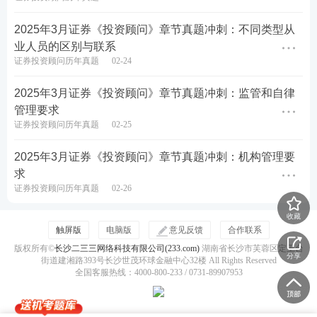
手机扫二维码
2025年3月证券《投资顾问》章节真题冲刺：不同类型从
立即估分>>
业人员的区别与联系
证券投资顾问历年真题
02-24
2025年3月证券《投资顾问》章节真题冲刺：监管和自律
管理要求
证券备考计划
证券投资顾问历年真题
02-25
从近几年考情来看，证券考试考查内容越来越
2025年3月证券《投资顾问》章节真题冲刺：机构管理要
细、范围起来越广，很难从
教材
中找到重点！建
求
证券投资顾问历年真题
02-26
议大家务必摸透考情，保证足够的备考时间，制
定科学的复习计划，方可顺利拿下证券从业资格
收藏
触屏版
电脑版
意见反馈
合作联系
证。
版权所有©
长沙二三三网络科技有限公司(233.com)
湖南省长沙市芙蓉区定王台
分享
街道建湘路393号长沙世茂环球金融中心32楼 All Rights Reserved
全国客服热线：4000-800-233 / 0731-89907953
1
基础阶段
：吃透教材，夯实基础