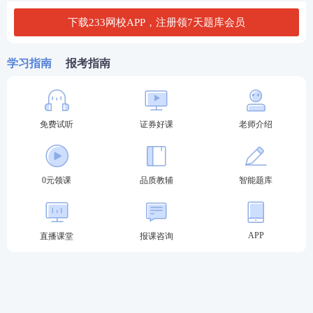
下载233网校APP，注册领7天题库会员
2024年6月证券从业《证券投资顾问》真题在线估分
2024年证券从业及专项真题答案汇总>>
学习指南
报考指南
2024年6月证券从业考试试题及答案考后陆续更新，
敬请关注！
免费试听
证券好课
老师介绍
【
2024年6月证券考试真题答案
】
0元领课
品质教辅
智能题库
APP
直播课堂
报课咨询