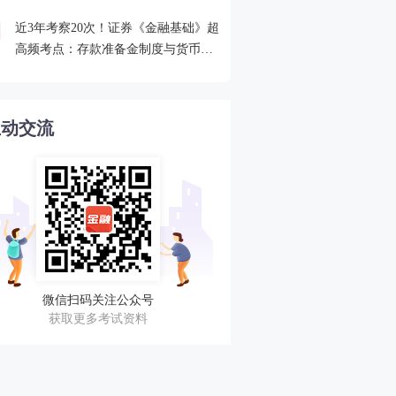
近3年考察20次！证券《金融基础》超
2026年证券从业考点打卡
4
高频考点：存款准备金制度与货币乘
攻克一个高频考点！
数的概念
互动交流
微信扫码关注公众号
获取更多考试资料