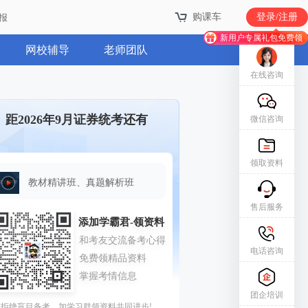
购课车
登录/注册
报
新用户专属礼包免费领
网校辅导
老师团队
在线咨询
距2026年9月证券统考还有
微信咨询
领取资料
教材精讲班、真题解析班
售后服务
电话咨询
团企培训
拒绝盲目备考，加学习群领资料共同进步!