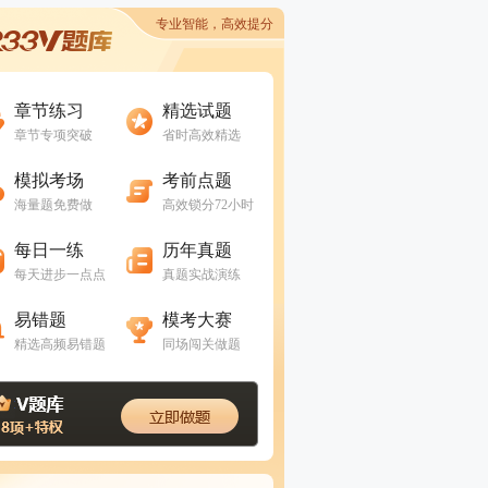
专业智能，高效提分
进入做题
进入做题
章节练习
精选试题
章节专项突破
省时高效精选
进入做题
进入做题
模拟考场
考前点题
海量题免费做
高效锁分72小时
进入做题
进入做题
每日一练
历年真题
每天进步一点点
真题实战演练
进入做题
进入做题
易错题
模考大赛
精选高频易错题
同场闯关做题