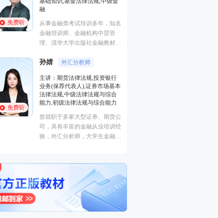
金法律法规,中级金
证券研究报告业务(证券分析师),
初级个人贷款,中级个人贷款,期
货投资分析
免费听
考试培训多年，知名
经济学硕士、金融培训高级讲
、金融机构中层管
师，李泽瑞老师从事金融类考证
学出版社金融教材副
培训，教学经验丰富，出口
人才培训市场促进中
成“段子”，是一个让学员欲罢不
。人称金融类培训界
汇分析师
王佳荣
能的很有个人风格的老师，江湖
金融圈达人
法律法规,投资银行
学员称被讲课耽误的“德云社”编
表人),证券市场基本
主讲：金融市场基础知识,期货
外弟子。
中级法律法规与综合
基础知识,基金法律法规,中级金
法律法规与综合能力
融
免费听
家大型证券、期货公
从事金融类考试培训多年，知名
富的金融从业培训经
金融培训师、金融机构中层管
析师，大学生金融交
理、清华大学出版社金融教材副
，同时拥有金融类多
主编、上海人才培训市场促进中
。
心特聘讲师。人称金融类培训界
的“一哥”。