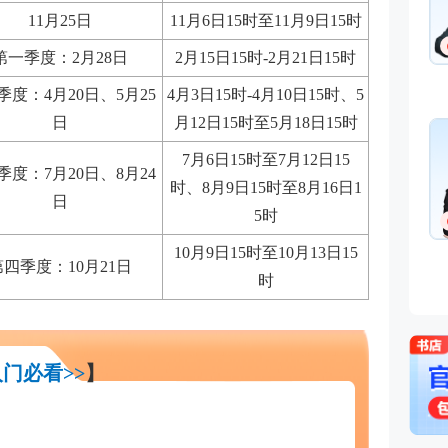
基础知识,基
11月25日
11月6日15时至11月9日15时
融
免费听
从事金融类
第一季度：2月28日
2月15日15时-2月21日15时
金融培训师
理、清华大
季度：4月20日、5月25
4月3日15时-4月10日15时、5
主编、上海
日
月12日15时至5月18日15时
孙婧
心特聘讲师
外
的“一哥”。
7月6日15时至7月12日15
主讲：期货
季度：
7月20日、8月24
业务(保荐代
时、8月9日15时至8月16日1
法律法规,
日
能力,初级
5时
免费听
曾就职于多
10月9日15时至10月13日15
司，具有丰
第四季度：
10月21日
时
验，外汇分
易大赛评委
个从业资格
门必看>>
】