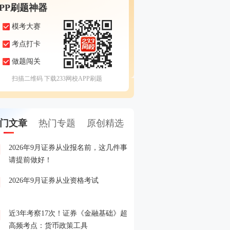
APP刷题神器
模考大赛
考点打卡
做题闯关
扫描二维码 下载233网校APP刷题
门文章
热门专题
原创精选
2026年9月证券从业报名前，这几件事
备考证券，人手一份，立
1
请提前做好！
印！
2026年9月证券从业资格考试
晒分赢好礼！2026年6月
2
晒分入口>>
近3年考察17次！证券《金融基础》超
2026年证券从业考试精品
3
高频考点：货币政策工具
载入口>>