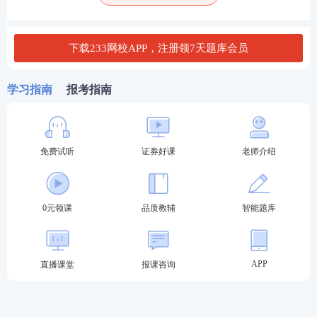
4、或证券公司、证券投资
咨询公司等证券行业机构
已开具录用通知的大学本
(专)科应届毕业生等人员;
下载233网校APP，注册领7天题库会员
5、具有完全民事行为能
力。
学习指南
报考指南
6月证券报名入口：
本次报名入口为中国证券业协会网站
【
2024年证券
免费试听
证券好课
老师介绍
报名入口
>>】
，路径为：中国证券业协会网站-从业
人员-考试报名-选择当次证券行业专业人员水平评价
0元领课
品质教辅
智能题库
测试，进入网上报名平台。【
详细报名图解流程点此
进入>>
】
APP
直播课堂
报课咨询