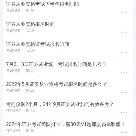
财经出版传媒集团出版。【
233网校书店买教材送30
证券从业资格考试下半年报名时间
考试报名
01-01
天V1体验版题库会员>>
】
6月证券考试大纲如下表所示：
证券从业资格报名时间
考试报名
12-30
区分
考试大纲
考纲下载
证券从业资格证考试报名时间
一般业务水平评价测试
考试报名
12-30
1、《证券市场基本法律法规》，
参考《证券行业专业人员一般业务
7月2、3日证券从业统一考试报名时间是几号？
水平评价测试大纲(2023)》。
考试报名
06-14
2、《金融市场基础知识》，参考
《证券行业专业人员一般业务水平
2022年5月证券从业资格考试报名时间是多久？
评价测试大纲(2023)》。
考试报名
04-25
专项业务水平评价测试
考前仅剩2个月，24年9月证券从业如何有效备考？
统考
3、《发布证券研究报告业务》，
技巧心得
07-16
参考《证券分析师专业能力水平评
金融+法规：
考纲
价测试大纲(2024)》。
下载>>
2024年证券考试组队打卡，赢30天V1题库会员体验版！
4、《证券投资顾问业务》，参考
投顾+分析：
考纲
技巧心得
07-03
《证券投资顾问专业能力水平评价
下载>>