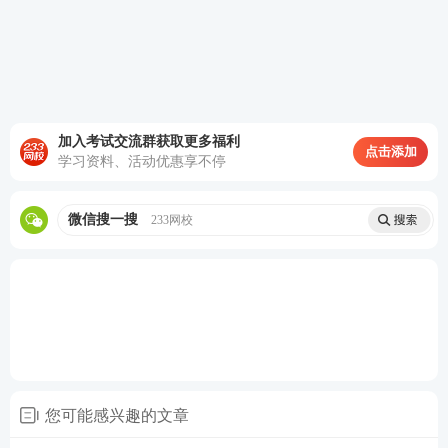
加入考试交流群获取更多福利
点击添加
学习资料、活动优惠享不停
微信搜一搜
233网校
6月证券考试教材及大纲：
本次6月证券考试教材为中国证券业协会发布的《证
券业从业人员一般从业资格考试统编教材(2023)》，
分为《证券市场基本法律法规》和《金融市场基础知
识》两本。分析师和投顾两科新教材已发行，保代暂
您可能感兴趣的文章
无官方教材。需要的同学可以购买哦！教材均由中国