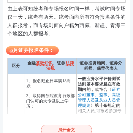
由上表可知统考和专场报名时间一样，考试时间专场
仅一天，统考有两天。统考面向所有符合报名条件的
人群报考，而专场则面向户籍为西藏、新疆、青海三
个地区的人群报考。
6月证券报名条件：
金融
基础知识
、证券
法律
证券投资顾问、证券分
区分
法规
析师、保荐代表人
一般业务水平评价测试
1、报名截止日年满18周
达到基本要求且在有效
岁;
期内的
，或符合《
证券
公司董事、监事、高级
2、取得国务院教育行政部
管理人员及从业人员管
门认可的大专及以上学
理规则
》
第十条
规定的
历；
相关人员,可报名参加专
3、或具有高中或相当于高
项业务水平评价测试。
报名条
中文化程度，且具有三十
件
六个月以上工作经历;
展开全文