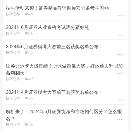
测试大纲(2024)》。
端午活动来袭！证券精品教辅助你安心备考学习>>
投资银行业务：
5、《投资银行业务》，参考《保
考纲下载>
技巧心得
06-07
荐代表人专业能力水平评价测试大
纲(2022)》。
2024年6月证券从业资格考试晒分赢好礼
技巧心得
06-06
一般业务水平评价测试
2024年6月证券模考大赛前三名获奖名单公布！
1、《证券市场基本法律法规》，
技巧心得
05-29
参考《证券行业专业人员一般业务
专场
水平评价测试大纲(2023)》。
证券开运卡火爆集结！听课做题赢大奖，好运通关升职加
2、《金融市场基础知识》，参考
薪嗨翻天！
《证券行业专业人员一般业务水平
评价测试大纲(2023)》。
技巧心得
04-26
2024年4月证券模考大赛前三名获奖名单公布！
6月证券考试地点：
技巧心得
04-29
类型
统考
专场
解析来了！2024年6月证券统考和专场如何区分？怎么报
名？
北京、天津、石家
庄、太原、呼和浩
技巧心得
05-06
特、沈阳、长春、