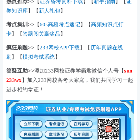
热点推荐>>
【
证券备考资料下载
】【
新手指南
】【
证
券知识库
】【
新人礼包
】
考点集训>>
【
60s高频考点速记
】【
高频知识点打
卡
】【
答题闯关赢奖品
】
疯狂刷题>>
【
233网校APP下载
】【
历年真题在线
刷
】【
模拟考试系统
】
答疑互助>>
添加233网校证券学霸君微信个人号【
sun
233wx
】加入233网校备考大家庭，我们共同学习一起
进步相约拿证！