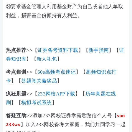
③要求基金管理人利用基金财产为自己或者他人牟取
利益，损害基金份额持有人利益。
热点推荐>>
【
证券备考资料下载
】【
新手指南
】【
证
券知识库
】【
新人礼包
】
考点集训>>
【
60s高频考点速记
】【
高频知识点打
卡
】【
答题闯关赢奖品
】
疯狂刷题>>
【
233网校APP下载
】【
历年真题在线
刷
】【
模拟考试系统
】
答疑互助>>
添加233网校证券学霸君微信个人号【
sun
233wx
】加入233网校备考大家庭，我们共同学习一起