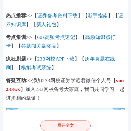
热点推荐>>
【
证券备考资料下载
】【
新手指南
】【
证
券知识库
】【
新人礼包
】
考点集训>>
【
60s高频考点速记
】【
高频知识点打
卡
】【
答题闯关赢奖品
】
疯狂刷题>>
【
233网校APP下载
】【
历年真题在线
刷
】【
模拟考试系统
】
答疑互助>>
添加233网校证券学霸君微信个人号【
sun
233wx
】加入233网校备考大家庭，我们共同学习一起
进步相约拿证！
展开全文