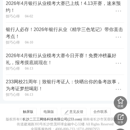
2026年4月银行从业模考大赛已上线！4.13开赛，速来预
约！
技巧心得
04-02
银行人必存！2026年银行从业《精学三色笔记》带你直击
考点！
技巧心得
04-10
2026年4月银行从业模考大赛今日开赛！免费冲榜赢好
礼，报考摸底就现在！
技巧心得
04-13
233网校21周年｜致银行考证人：快晒出你的备考故事，
为考证梦想喝彩！
技巧心得
04-13
收藏
触屏版
电脑版
意见反馈
合作联系
版权所有©
长沙二三三网络科技有限公司(233.com)
湖南省长沙市芙蓉区定王台
分享
街道建湘路393号长沙世茂环球金融中心32楼 All Rights Reserved
全国客服热线：4000-800-233 / 0731-89907953