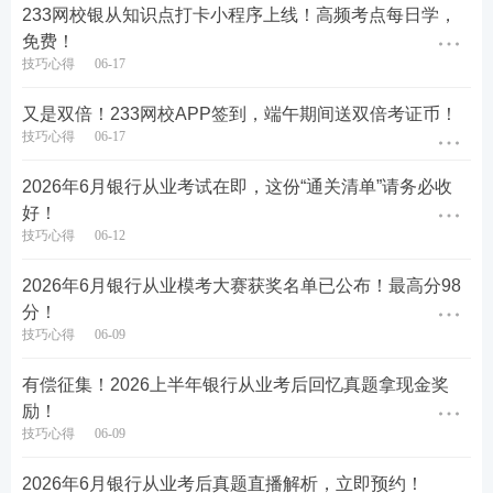
233网校银从知识点打卡小程序上线！高频考点每日学，
免费！
技巧心得
06-17
又是双倍！233网校APP签到，端午期间送双倍考证币！
技巧心得
06-17
2026年6月银行从业考试在即，这份“通关清单”请务必收
好！
技巧心得
06-12
2026年6月银行从业模考大赛获奖名单已公布！最高分98
分！
技巧心得
06-09
有偿征集！2026上半年银行从业考后回忆真题拿现金奖
励！
技巧心得
06-09
2026年6月银行从业考后真题直播解析，立即预约！
图四图五：6月13-14日刚考完的银行从业考试，就收