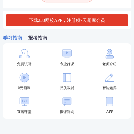
图二：5月23日基金从业考生考后反馈，233网校这个
V题库真的有点东西！
下载233网校APP，注册领7天题库会员
学习指南
报考指南
免费试听
专业好课
老师介绍
0元领课
品质教辅
智能题库
APP
直播课堂
报课咨询