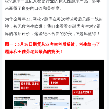
校V题库一直以来都是行业的标志性题库产品，多年
来赢得了良好的口碑和美誉度。
为什么每年233网校V题库在每次考试考后总能一战封
神，被无数考生吹爆！我们来看看金融类考生对V题
库的考后评价，这些绝不吝啬的赞美，V题库值得！
图一：5月16日期货从业考生考后反馈，考生给与了
题库和王佳荣老师最高的赞美！