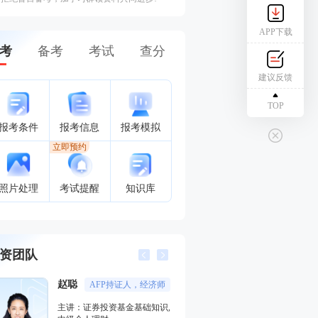
APP下载
考
备考
考试
查分
建议反馈
TOP
报考条件
报考信息
报考模拟
立即预约
照片处理
考试提醒
知识库
资团队
孙婧
李楠
外汇分析师
多家银行
主讲：期货法律法规,投资银行
主讲：私募股权投