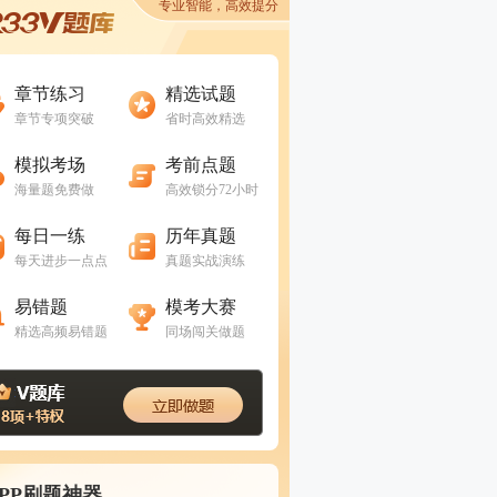
专业智能，高效提分
进入做题
进入做题
章节练习
精选试题
章节专项突破
省时高效精选
进入做题
进入做题
模拟考场
考前点题
海量题免费做
高效锁分72小时
进入做题
进入做题
每日一练
历年真题
每天进步一点点
真题实战演练
进入做题
进入做题
易错题
模考大赛
精选高频易错题
同场闯关做题
APP刷题神器