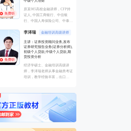
业务(保荐代表人),证券市场基本
识,中级银行管理,
法律法规,中级法律法规与综合
上岗实训
能力,初级法律法规与综合能力
免费听
免费听
233网校签约网课
曾就职于多家大型证券、期货公
事AFP/CFP、银
司，具有丰富的金融从业培训经
业、中级经济师、
验，外汇分析师，大学生金融交
等课程的研究和授
易大赛评委，同时拥有金融类多
行及华夏银行、天
汤浒
徐雨光
个从业资格。
授课专业,易理解,举例形象
银行等机进行金融
主讲：中级金融,初
主讲：初级个人理财
中级风险管理
美国经济学硕士。任职于某高校
经济学博士，多年
免费听
金融系，主要教学及研究方向为
济课程教学，授课
免费听
投资理财，教学经验丰富，专业
程务实，善于总结
功底深厚，对热点考点把握准
考点，对职业资格
确，讲课生动有趣，深入浅出。
考有独到的见解和