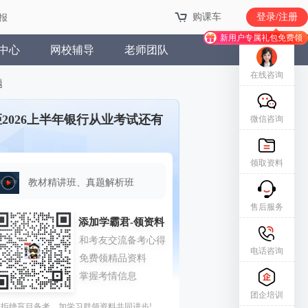
购课车
购课车
登录/注册
登录/注册
报
报
新用户专属礼包免费领
新用户专属礼包免费领
中心
网校辅导
老师团队
在线咨询
题
距2026上半年银行从业考试还有
微信咨询
领取资料
教材精讲班、真题解析班
售后服务
电话咨询
团企培训
拒绝盲目备考，加学习群领资料共同进步!