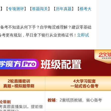
员
】
【
专项测评
】
【
答题闯关
】
【
历年真题
】【
模考大
从业备考不知道从何下手？自学晦涩难理解？建议零基础
，备考更有规划，早日拿下银行从业资格证书！
立即试