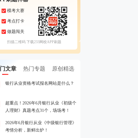
模考大赛
考点打卡
做题闯关
扫描二维码 下载233网校APP刷题
门文章
热门专题
原创精选
银行从业资格考试报名网站是什么？
2026年6月银行从业模考
1
测卷】，6月1日开赛！
超重点！2026年6月银行从业《初级个
2026年银行从业考试报名
2
人理财》真题考点31个，场场考！
了解的都在这！
2026年6月银行从业《中级银行管理》
2026年2月银行从业模考
3
考情分析，新鲜出炉！
拟卷】，年前预约，初八