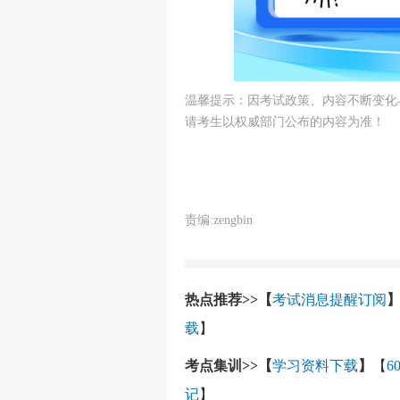
温馨提示：因考试政策、内容不断变化
请考生以权威部门公布的内容为准！
责编:zengbin
热点推荐>>
【
考试消息提醒订阅
载
】
考点集训>>
【
学习资料下载
】
【
6
记
】