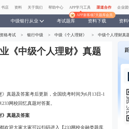
书店
书店
资料
资料
关于我们
关于我们
帮助中心
帮助中心
APP学习工具
APP学习工具
渠道合作
渠道合作
企业团
企业团
APP新客领7天题库会员
APP新客领7天题库会员
中级银行从业
考试题库
资料下载
资料
资格考试
>
银行中级
>
中级《个人理财》
>
中级个人理财真
行从业《中级个人理财》真题
财
》真题及答案考后更新，全国统考时间为6月13日-1
233网校回忆真题对答案。
理财》真题及答案
都欢迎大家大家可以扫码进入【233网校金融类题库