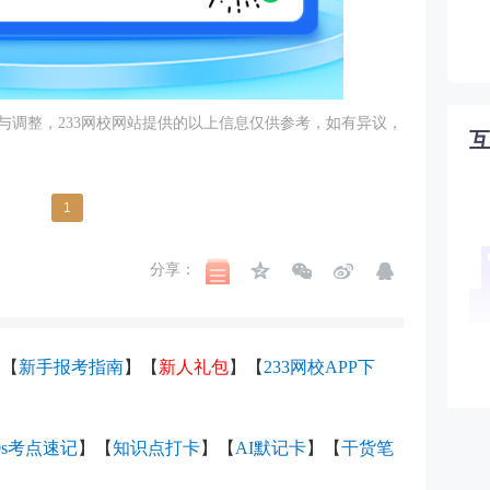
与调整，233网校网站提供的以上信息仅供参考，如有异议，
1
分享：
】
【
新手报考指南
】【
新人礼包
】
【
233网校APP下
0s考点速记
】【
知识点打卡
】
【
AI默记卡
】【
干货笔