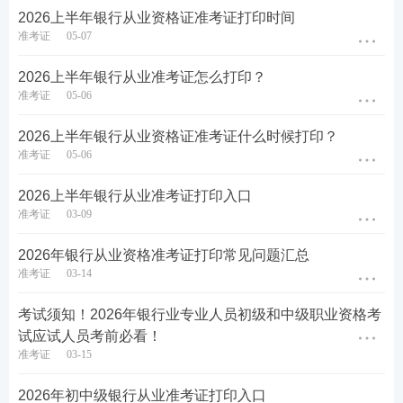
2026上半年银行从业资格证准考证打印时间
准考证
05-07
2026上半年银行从业准考证怎么打印？
准考证
05-06
2026上半年银行从业资格证准考证什么时候打印？
准考证
05-06
2026上半年银行从业准考证打印入口
准考证
03-09
2、2026上半年银行从业资格证中级准考证是什么
样子？
2026年银行从业资格准考证打印常见问题汇总
准考证
03-14
2026上半年银行从业资格证中级准考证效果图（如
考试须知！2026年银行业专业人员初级和中级职业资格考
下图所示），主要包含以下内容：
考生姓名、性
试应试人员考前必看！
别、证件号码、准考证号、科目名称、考点名称、
准考证
03-15
考场名称、开考时间、结束时间以及考场地址等
。
请在打印准考证时，仔细核对这些内容，如发现信
2026年初中级银行从业准考证打印入口