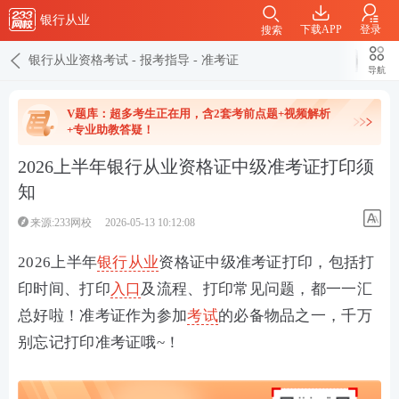
银行从业
下载APP
登录
搜索
银行从业资格考试
-
报考指导
-
准考证
导航
V题库：超多考生正在用，含2套考前点题+视频解析
+专业助教答疑！
2026上半年银行从业资格证中级准考证打印须
知
来源:233网校
2026-05-13 10:12:08
2026上半年
银行从业
资格证中级准考证打印，包括打
印时间、打印
入口
及流程、打印常见问题，都一一汇
总好啦！准考证作为参加
考试
的必备物品之一，千万
别忘记打印准考证哦~！