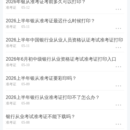
2026年银从准考证考前多久可以打印？
些内容，如发现信息有误，则及时联系客服人员。
准考证
05-12
2026上半年银从准考证最迟什么时候打印？
2026上半年银行从业资格证中级准考证打印常见问
准考证
05-11
题
2026上半年中国银行业从业人员资格认证考试准考证打印
1、2026上半年银行从业资格证中级准考证打印入
准考证
05-11
口在哪里？
2026年6月初中级银行从业资格证考试准考证打印入口
2026上半年银行从业资格证中级准考证在
【
银行业
准考证
05-10
专业人员职业资格考试服务平台
】-【准考证打
印】进行下载打印。各科目考试时间、考试地点都
2026上半年银从准考证要彩印吗？
准考证
05-09
公布在各自的准考证上，如未在规定时间内打印准
考证，视为自愿弃考，将无法参加考试。建议大家
2026上半年银行从业准考证打印不了怎么办？
尽早打印好准考证，并准备好考试所需
资料
。
准考证
05-08
👇
点击进入>>2026年银从准考证打印入口
👇
银行从业考试准考证不能下载吗？
准考证
05-08