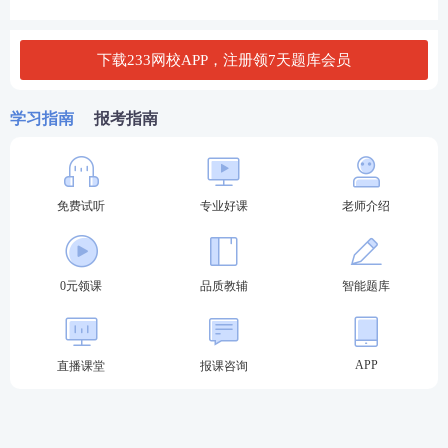
下载233网校APP，注册领7天题库会员
学习指南
报考指南
第三步：
选择报考的考试等级。中级考生点击【中
免费试听
专业好课
老师介绍
级考试】。
0元领课
品质教辅
智能题库
APP
直播课堂
报课咨询
第四步：
在规定时间内，点击【准考证打印】栏
目，进行准考证下载打印。