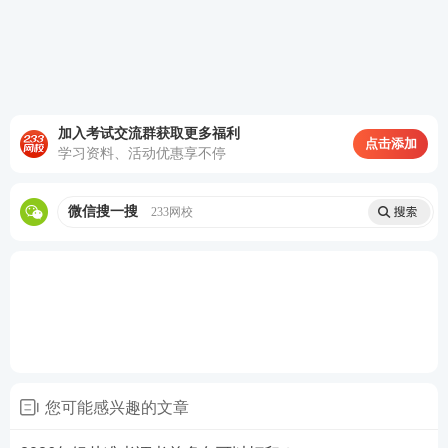
加入考试交流群获取更多福利
点击添加
学习资料、活动优惠享不停
微信搜一搜
233网校
如未在规定时间内打印准考证，视为
自愿弃考
，将
无法参加考试。建议大家尽快打印好。
初中级银行从业资格考试准考证主要包含以下内
容：
考生姓名、性别、证件号码、准考证号、科目
您可能感兴趣的文章
名称、考点名称、考场名称、开考时间、结束时间
以及考场地址等
。请在打印准考证时，仔细核对这