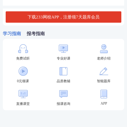
第二步：
登录
报名
时所注册的账号和密码。
下载233网校APP，注册领7天题库会员
学习指南
报考指南
免费试听
专业好课
老师介绍
0元领课
品质教辅
智能题库
APP
直播课堂
报课咨询
第三步：
选择报考的考试等级。