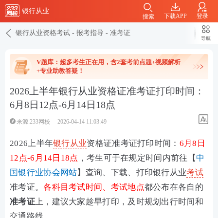
银行从业
下载APP
登录
搜索
银行从业资格考试
-
报考指导
-
准考证
导航
V题库：超多考生正在用，含2套考前点题+视频解析
+专业助教答疑！
2026上半年银行从业资格证准考证打印时间：
6月8日12点-6月14日18点
来源:233网校
2026-04-14 11:03:49
2026上半年
银行从业
资格证准考证打印时间：
6月8日
12点-6月14日18点
，
考生可于在规定时间内前往
【
中
国银行业协会网站
】查询、下载、
打印银行从业
考试
准考证。
各科目考试时间、考试地点
都
公布在各自的
准考证
上，建议大家趁早打印，及时规划出行时间和
交通路线。