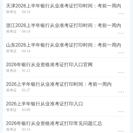
天津2026上半年银行从业准考证打印时间：考前一周内
准考证
04-14
浙江2026上半年银行从业准考证打印时间：考前一周内
准考证
04-14
2026上半年银行从业资格证准考证打印常见问题
山东2026上半年银行从业准考证打印时间：考前一周内
准考证
04-14
1、2026上半年银行从业准考证打印入口在哪里？
2026年银行从业资格准考证打印入口官网
2026上半年银行从业准考证可于考前1周内登录
准考证
01-23
【
中国银行业协会网站
】
考试服务平台打印，如
未在规定时间内打印准考证，视为自愿弃考，将
2026上半年银行从业准考证打印时间：考前一周内
无法参加考试。建议大家尽早打印好准考证，并
准考证
01-27
准备好考试所需资料。
2026上半年银行从业准考证打印入口
准考证
03-09
2、2026上半年银行从业准考证打印是什么样子？
2026上半年银行从业准考证打印效果如图所示，
2026年银行从业资格准考证打印常见问题汇总
准考证
03-14
主要包含以下内容：
考生姓名、性别、证件号