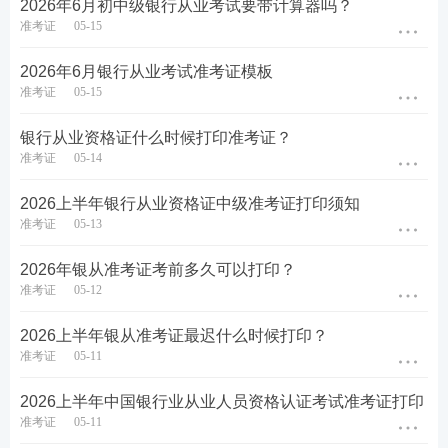
2026年6月初中级银行从业考试要带计算器吗？
准考证
05-15
2026年6月银行从业考试准考证模板
2026上半年银行从业资格考试准考证打印时间为
6月
准考证
05-15
8日12点-6月14日18点
，如未在规定时间内打印准考
银行从业资格证什么时候打印准考证？
证，视为
自愿弃考
，将无法参加考试。建议大家尽快
准考证
05-14
打印好。
2026上半年银行从业资格证中级准考证打印须知
如果担心忘记准考证打印，可以扫码免费预约233
网
准考证
05-13
校
课程
的小程序提醒，安心备考，如报名、考试、准
2026年银从准考证考前多久可以打印？
考证打印、查分等重要节点，让233网校做你的小闹
准考证
05-12
钟。
2026上半年银从准考证最迟什么时候打印？
准考证
05-11
2026上半年中国银行业从业人员资格认证考试准考证打印
准考证
05-11