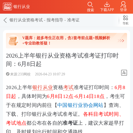
银行从业
下载APP
登录
搜索
银行从业资格考试
-
报考指导
-
准考证
导航
V题库：超多考生正在用，含2套考前点题+视频解析
+专业助教答疑！
2026上半年银行从业资格考试准考证打印时
间：6月8日起
来源:233网校
2026-04-23 10:07:29
2026上半年
银行从业
资格
考试
准考证打印时间：
6月8
日起
，具体时间为
6月8日12点-6月14日18点
，
考生可
于在规定时间内前往
【
中国银行业协会网站
】查询、
下载、
打印银行从业考试准考证。
各科目考试时间、
考试地点
都
公布在各自的
准考证
上，建议大家趁早打
印，及时规划出行时间和交通路线。