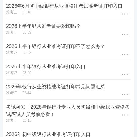
2026年6月初中级银行从业资格证考试准考证打印入口
准考证
05-10
2026上半年银从准考证要彩印吗？
准考证
05-09
2026上半年银行从业准考证打印不了怎么办？
2026上半年银行从业资格考试准考证打印常见问
准考证
05-08
题
2026上半年银行从业准考证打印入口
1、2026上半年银行从业资格考试准考证打印入口
准考证
03-09
在哪里？
2026年银行从业资格准考证打印常见问题汇总
2026上半年银行从业资格考试准考证可于考前1周
准考证
03-14
内登录
【
中国银行业协会网站
】
考试服务平台打
考试须知！2026年银行业专业人员初级和中级职业资格考
印，如未在规定时间内打印准考证，视为自愿弃
试应试人员考前必看！
考，将无法参加考试。建议大家尽早打印好准考
准考证
03-15
证，并准备好考试所需资料。
2026年初中级银行从业准考证打印入口