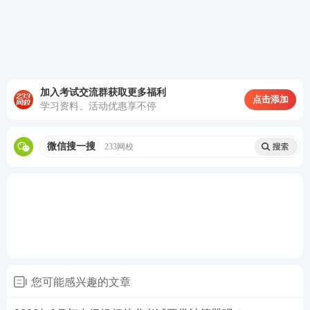
第三步：
选择报考的考试等级。
加入考试交流群获取更多福利
点击添加
学习资料、活动优惠享不停
第四步：
在规定时间内，点击【准考证打印】栏目，
微信搜一搜
233网校
进行准考证下载打印。
您可能感兴趣的文章