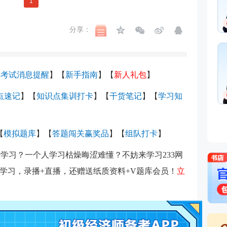
1
分享：
年考试消息提醒
】
【
新手指南
】
【
新人礼包
】
考点速记
】【
知识点集训打卡
】【
干货笔记
】
【
学习知
【
模拟题库
】
【
答题闯关赢奖品
】【
组队打卡
】
学习？一个人学习枯燥晦涩难懂？不妨来学习233网
学习，录播+直播，还赠送纸质资料+V题库会员！
立