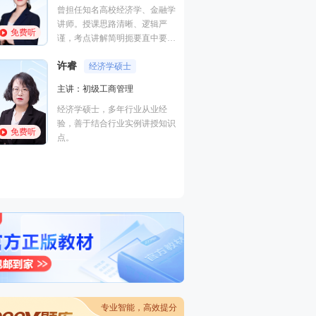
管理,财务成本管理
曾担任知名高校经济学、金融学
础知识,初级经济
讲师。授课思路清晰、逻辑严
免费听
免费听
副教授，管理学（
谨，考点讲解简明扼要直中要
博士在读、注册会
点，课程讲解应试性强。
职称。擅长以案例
许睿
经济学硕士
式的教学方法，归
主讲：初级工商管理
付子健
点考点，讲解细致
人力资
考生，学员称其为
经济学硕士，多年行业从业经
主讲：三级理论知
师”。
验，善于结合行业实例讲授知识
技能,初级人力资
免费听
点。
管理学硕士，高级
免费听
师，10余年人力
教学经验，北京邮
理工大学、北京劳
术学院等多所高校
专业智能，高效提分