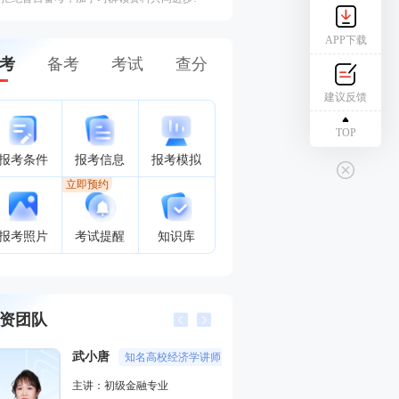
APP下载
考
备考
考试
查分
建议反馈
TOP
报考条件
报考信息
报考模拟
立即预约
报考照片
考试提醒
知识库
资团队
武小唐
葛广宇
知名高校经济学讲师
记忆魔
主讲：初级金融专业
主讲：初级会计实