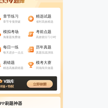
进入做题
进入做题
章节练习
精选试题
章节专项突破
省时高效精选
进入做题
进入做题
模拟考场
考前点题
海量题免费做
高效锁分72小时
进入做题
进入做题
每日一练
历年真题
每天进步一点点
真题实战演练
进入做题
进入做题
易错题
模考大赛
精选高频易错题
同场闯关做题
APP刷题神器