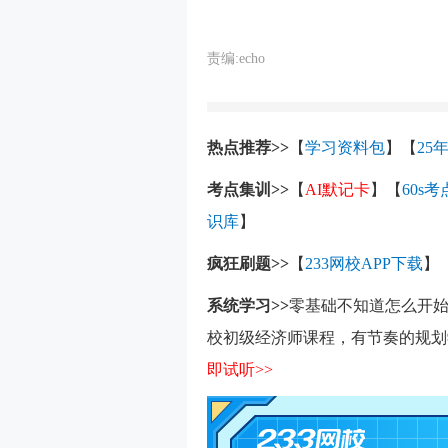
责编:echo
热点推荐>>
【
学习资料包
】【
25
考点集训>>
【
AI默记卡
】【
60s
识库
】
疯狂刷题>>
【
233网校APP下载
】
系统学习>>
零基础不知道怎么开始
校初级经济师课程，有节奏的规划
即试听>>