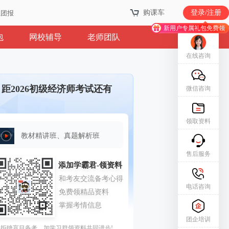
购课车
购课车
登录/注册
登录/注册
业团报
业团报
新用户专属礼包免费领
新用户专属礼包免费领
包
网校辅导
老师团队
在线咨询
距2026初级经济师考试还有
微信咨询
领取资料
教材精讲班、真题解析班
售后服务
电话咨询
团企培训
拒绝盲目备考，加学习群领资料共同进步!