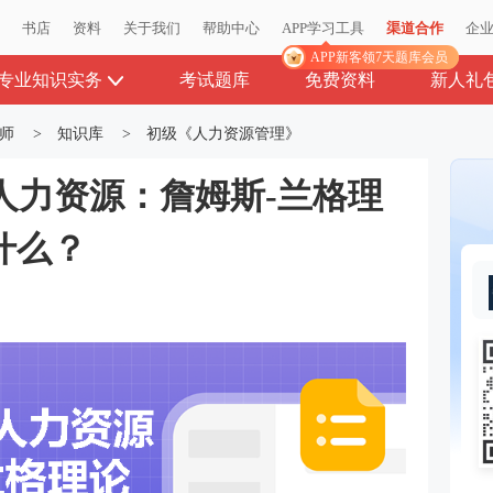
播
播
书店
书店
资料
资料
关于我们
关于我们
帮助中心
帮助中心
APP学习工具
APP学习工具
渠道合作
渠道合作
企
企
APP新客领7天题库会员
APP新客领7天题库会员
专业知识实务
考试题库
免费资料
新人礼
师
>
知识库
>
初级《人力资源管理》
人力资源：詹姆斯-兰格理
什么？