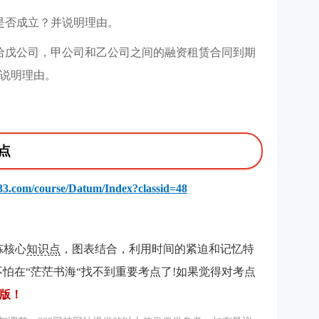
是否成立？并说明理由。
给戊公司，甲公司和乙公司之间的融资租赁合同到期
说明理由。
点
233.com/course/Datum/Index?classid=48
炼核心
知识点
，图表结合，利用时间的紧迫和记忆特
怕在“茫茫书海“找不到重要考点了!如果觉得对考点
载版
！