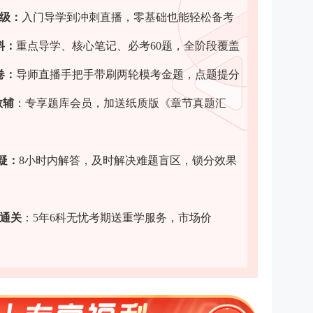
班级：
入门导学到冲刺直播，零基础也能轻松备考
料
：
重点导学、核心笔记、必考60题，全阶段覆盖
卷
：
导师直播手把手带刷两轮模考金题，点题提分
教辅
：专享题库会员，加送纸质版《章节真题汇
疑
：
8小时内解答，及时解决难题盲区，锁分效果
力通关
：5年6科无忧考期送重学服务，市场价