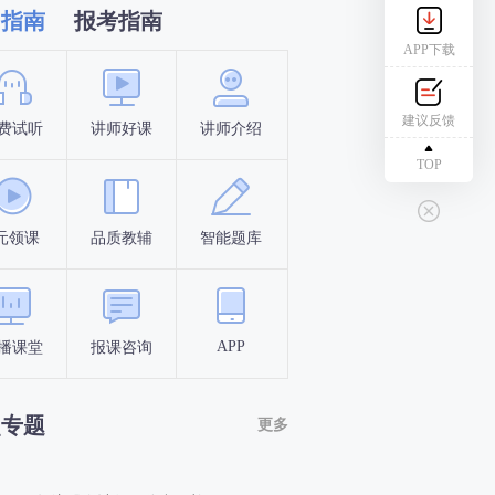
习指南
报考指南
APP下载
建议反馈
费试听
讲师好课
讲师介绍
新手指南
报名时间
TOP
元领课
品质教辅
智能题库
报名条件
考试时间
APP
播课堂
报课咨询
答题闯关
考点打卡
点专题
更多