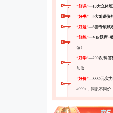
“好课”
—
10大立体
“好书”
—
9大随课资
“好题”
—
6套专项试
“好练”
—VIP题库+
编》
“好学”
—
200次/科答
加倍
“好价”
—3380元实
4999+，同质不同价