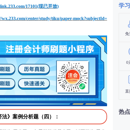
学
//link.233.com/17101(现已开放)
://wx.233.com/center/study/tiku/paper-mock?subjectId=
免
0
直
热
济法》案例分析题（四）：