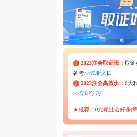
2023注会取证班：
取证
1
备考
>>试听入口
2023注会高效班：
6大
2
>>立即学习
★推荐：
0元领注会好课|