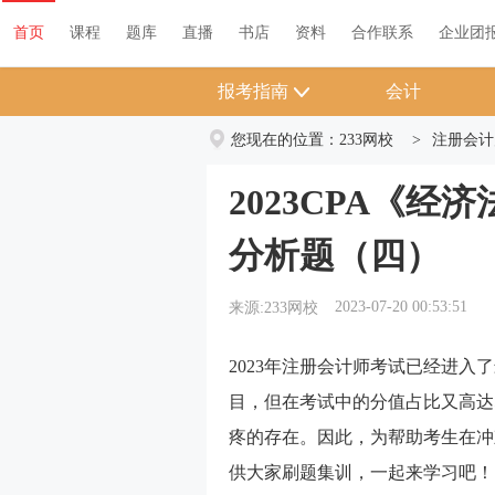
首页
课程
题库
直播
书店
资料
首页
课程
题库
直播
书店
资料
合作联系
企业团
报考指南
会计
您现在的位置：
233网校
>
注册会计
2023CPA《
分析题（四）
2023-07-20 00:53:51
来源:233网校
2023年注册会计师考试已经进
目，但在考试中的分值占比又高达
疼的存在。因此，为帮助考生在冲
供大家刷题集训，一起来学习吧！