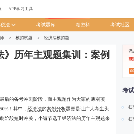
关于我们
帮助中心
APP学习工具
渠道合作
企业团报
报
APP学习工具
APP新客领7天题库会员
税法
考试题库
领资料
考试社区
师
>
模拟试题
>
经济法模拟题
添
经济法》历年主观题集训：案例
获
0
考
入了最后的备考冲刺阶段，而主观题作为大家的薄弱项
扫
50%！其中，
经济法
的
案例分析
题更是让广大考生头
刺阶段短时冲关，小编节选了经济法的历年主观题来
扫