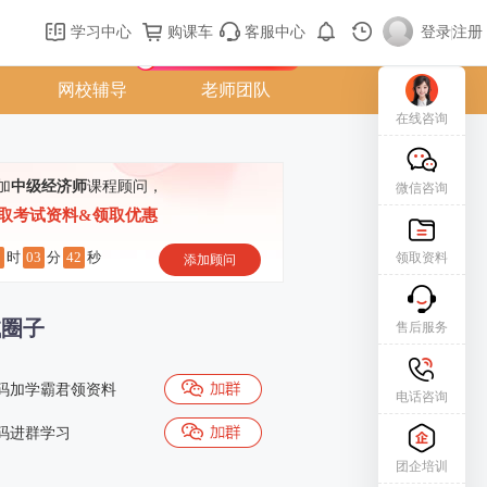
购课车
登录/注册
学习中心
购课车
客服中心
登录
|
注册
新用户专属礼包免费领
网校辅导
老师团队
在线咨询
加
中级经济师
课程顾问，
微信咨询
取考试资料&领取优惠
0
03
41
时
分
秒
领取资料
添加顾问
试圈子
售后服务
码加学霸君领资料
电话咨询
码进群学习
团企培训