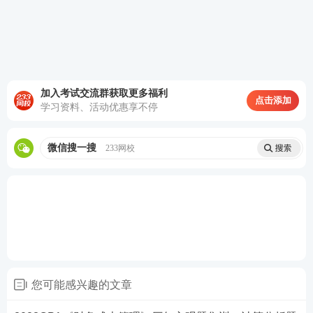
（1）B、C两公司关于A公司章程规定的第二期出资的
缴纳期限尚未届至，目前无须缴纳的主张是否成立？
并说明理由。
（2）C公司关于其未履行出资缴纳义务已经超过诉讼
加入考试交流群获取更多福利
点击添加
学习资料、活动优惠享不停
时效，可不再缴纳出资的主张是否成立？并说明理
由。
微信搜一搜
233网校
（3）对于A公司董事、监事和高级管理人员在公司发
生破产原因后领取绩效奖金及在普遍拖欠职工工资的
情况下领取工资的行为，管理人应分别如何处理？
（4）管理人收到设备后，D公司还能否向管理人主张
出卖人取回权？并说明理由。
您可能感兴趣的文章
查看答案