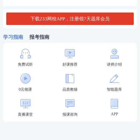
间，故可不再缴纳。
下载233网校APP，注册领7天题库会员
（2）2021年1月起，A公司出现破产原因，但公司董
事、监事和高级管理人员仍然领取了绩效奖金。2021
学习指南
报考指南
年4月起，A公司普遍拖欠职工工资，但公司董事、监
事和高级管理人员仍然领取工资。
（3）2021年9月，A公司向D公司订购一台设备，根
免费试听
好课推荐
讲师介绍
据双方合同的约定，A公司向D公司支付了30％的货
款，D公司将该设备向A公司发运。获悉人民法院受理
0元领课
品质教辅
智能题库
A公司破产案件后，D公司立即向管理人主张取回在运
途中的设备，并通知承运人中止运输、返还货物。但
因承运人原因，未能取回设备。2021年10月17日，管
APP
直播课堂
报课咨询
理人收到设备。
要求：根据上述内容，分别回答下列问题：