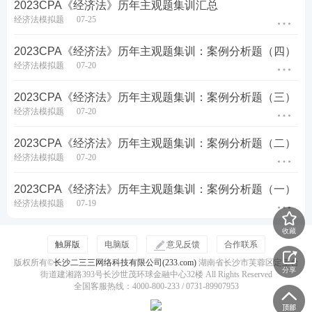
2023CPA《经济法》历年主观题集训汇总
经济法模拟题
07-25
2023CPA《经济法》历年主观题集训：案例分析题（四）
经济法模拟题
07-20
2023CPA《经济法》历年主观题集训：案例分析题（三）
经济法模拟题
07-20
2023CPA《经济法》历年主观题集训：案例分析题（二）
经济法模拟题
07-20
2023CPA《经济法》历年主观题集训：案例分析题（一）
1
2023注会取证班：
取证好课重磅升级，10大
经济法模拟题
07-19
全维班级，助力黄金备考
>>试听入口
收藏
2
2023注会高效班：
6大精品班级，高效精学，
触屏版
电脑版
意见反馈
合作联系
超低价格，学霸之选
>>立即学习
版权所有©
长沙二三三网络科技有限公司(233.com)
湖南省长沙市芙蓉区定王台
分享
街道建湘路393号长沙世茂环球金融中心32楼 All Rights Reserved
★推荐：
0元领注会好课|
章节真题汇编包邮到家
全国客服热线：4000-800-233 / 0731-89907953