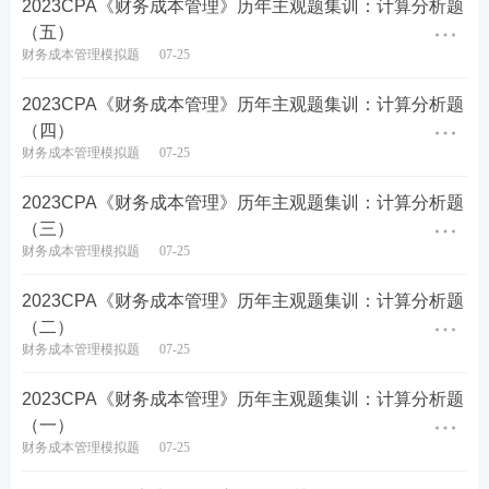
2023CPA《财务成本管理》历年主观题集训：计算分析题
注册会计师高频核心考点
（五）
财务成本管理模拟题
07-25
考前抢分
资料
合集
：
https://wx.233.com/course/Dat
​2023CPA《财务成本管理》历年主观题集训：计算分析题
um/Index?classid=48
（四）
财务成本管理模拟题
07-25
注册会计考点速记工具推荐：
2023CPA《财务成本管理》历年主观题集训：计算分析题
注册会计师60s考点速记神器，提炼核心
知识点
，图表
（三）
结合，利用时间的紧迫和记忆特点让考生短时间内快
财务成本管理模拟题
07-25
速记忆!再也不怕在“茫茫书海“找不到重要考点了!如
2023CPA《财务成本管理》历年主观题集训：计算分析题
果觉得对考点掌握不充分，还可以领取
PDF下载版
！
（二）
财务成本管理模拟题
07-25
2023年注册会计考试通关攻略——
试听入口
2023CPA《财务成本管理》历年主观题集训：计算分析题
（一）
考试难度大，通过率低？233网校取证班6位强师护航
财务成本管理模拟题
07-25
助你硬核考证。
0元领课，先来免费试听学习>>