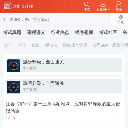
注册会计师
下载APP
登录
搜索
注册会计师
-
学习笔记
导航
考试真题
课程讲义
行业热点
模考题库
考试社区
备
会计
审计
税法
经济法
财务成本管理
公司战略与风险管
重磅升级，全面通关
学习推荐
重磅升级，全面通关
学习推荐
注会《审计》第十三章高频难点：应对舞弊导致的重大错
报风险
12-18