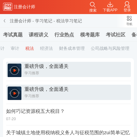
注册会计师
下载APP
登录
搜索
注册会计师
-
学习笔记
-
税法学习笔记
导航
考试真题
课程讲义
行业热点
模考题库
考试社区
备
会计
审计
税法
经济法
财务成本管理
公司战略与风险管理
重磅升级，全面通关
学习推荐
重磅升级，全面通关
学习推荐
如何巧记资源税五大税目？
07-20
关于城镇土地使用税纳税义务人与征税范围的zui简单记忆