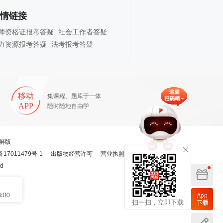
情链接
师资格证报考答疑
社会工作者答疑
力资源报考答疑
法考报考答疑
移动
集课程、题库于一体
APP
随时随地自由学
屏版
备17011479号-1
出版物经营许可
营业执照
ed
扫一扫，立即下载