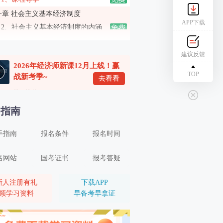
一章 社会主义基本经济制度
APP下载
2、社会主义基本经济制度的内涵
3、社会主义所有制结构
建议反馈
4、社会主义收入分配制度、社会主义市场经济体制
2026年经济师新课12月上线！赢
二章 市场需求、供给与均衡价格
TOP
战新考季~
去看看
5、市场需求（一）
学习推荐
6、市场需求（二）
名指南
7、市场供给
手指南
报名条件
报名时间
8、均衡价格
9、弹性（一）
名网站
国考证书
报考答疑
10、弹性（二）
三章 生产和成本理论
新人注册有礼
下载APP
领学习资料
早备考早拿证
11、生产者的组织形式和企业理论
12、生产函数和生产曲线（一）