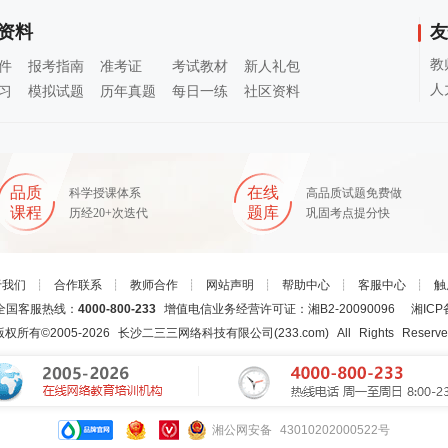
资料
友
教
件
报考指南
准考证
考试教材
新人礼包
人
习
模拟试题
历年真题
每日一练
社区资料
品质
在线
科学授课体系
高品质试题免费做
课程
题库
历经20+次迭代
巩固考点提分快
于我们
┊
合作联系
┊
教师合作
┊
网站声明
┊
帮助中心
┊
客服中心
┊
触
国客服热线：
4000-800-233
增值电信业务经营许可证：湘B2-20090096
湘ICP
版权所有©2005-
2026
长沙二三三网络科技有限公司(233.com)
All Rights Reserv
湘公网安备 43010202000522号