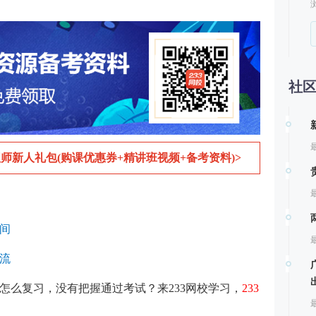
社
最
师新人礼包(购课优惠券+精讲班视频+备考资料)>
最
时间
最
流
道怎么复习，没有把握通过考试？来233网校学习，
233
最