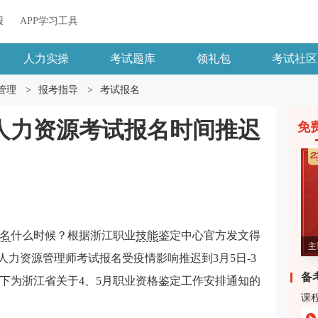
报
APP学习工具
人力实操
考试题库
领礼包
考试社区
管理
>
报考指导
>
考试报名
江人力资源考试报名时间推迟
免
名
什么时候？根据浙江职业
技能
鉴定中心官方发文得
主
江人力资源管理师考试报名受疫情影响推迟到3月5日-3
备
以下为浙江省关于4、5月职业资格鉴定工作安排通知的
课