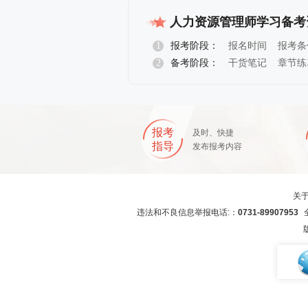
人力资源管理师学习备考
1
报考阶段：
报名时间
报考条
2
备考阶段：
干货笔记
章节练
报名指导
报考
及时、快捷
指导
发布报考内容
关
违法和不良信息举报电话:：
0731-89907953
全