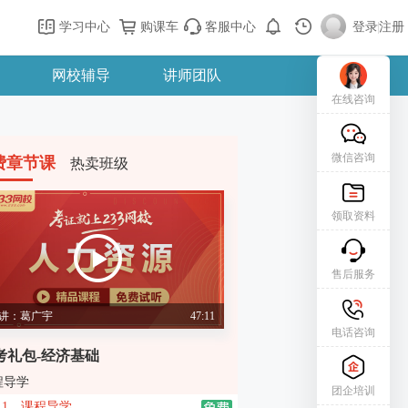
学习中心
购课车
客服中心
登录
|
注册
网校辅导
讲师团队
在线咨询
微信咨询
费章节课
热卖班级
领取资料
售后服务
讲：葛广宇
47:11
电话咨询
考礼包-经济基础
程导学
团企培训
1、课程导学