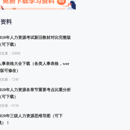
13、生产函数和生产曲线（二）
14、成本函数和成本曲线（一）
15、成本函数和成本曲线（二）
习资料
四章 市场结构理论
16、市场结构的类型
2020年人力资源考试新旧教材对比完整版
（可下载）
浏览量：10868
人事表格大全下载（各类人事表格，wor
d版可修改）
浏览量：7249
2020年人力资源各章节重要考点比重分析
（可下载）
浏览量：6158
2020年三级人力资源思维导图（可下
载）！