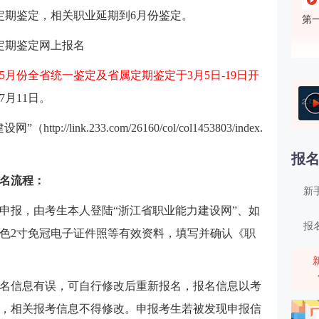
定期鉴定，相关职业延期到6月份鉴定。
第
定期鉴定网上报名
5月份全省统一鉴定及省属定期鉴定于3月5日-19日开
月11日。
第
/link.233.com/26160/col/col1453803/index.
报
报名流程：
新
申报，由考生本人登陆“浙江省职业能力建设网”、如
报
色2寸免冠电子证件照等有效资料，填写并确认《职
第
名信息有误，可自行修改后重新报名，报名信息以考
，相关报考信息不得修改。申报考生若被发现申报信