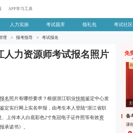
报
APP学习工具
人力实操
考试题库
领礼包
考试社区
管理
>
报考指导
>
考试报名
浙江人力资源师考试报名照片
免
报名
照片有哪些要求？根据浙江职业
技能
鉴定中心发
主
格鉴定实行网上实名申报，由考生本人登陆“浙江省职
备
息、上传本人白底彩色2寸免冠电子证件照等有效
资
课
报承诺书》。