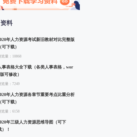
13、生产函数和生产曲线（二）
14、成本函数和成本曲线（一）
15、成本函数和成本曲线（二）
习资料
四章 市场结构理论
16、市场结构的类型
2020年人力资源考试新旧教材对比完整版
（可下载）
浏览量：10868
人事表格大全下载（各类人事表格，wor
d版可修改）
浏览量：7249
2020年人力资源各章节重要考点比重分析
（可下载）
浏览量：6158
2020年三级人力资源思维导图（可下
载）！