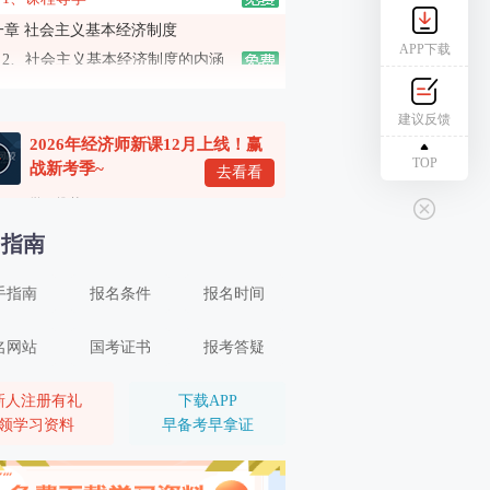
一章 社会主义基本经济制度
APP下载
2、社会主义基本经济制度的内涵
3、社会主义所有制结构
建议反馈
4、社会主义收入分配制度、社会主义市场经济体制
2026年经济师新课12月上线！赢
二章 市场需求、供给与均衡价格
TOP
战新考季~
去看看
5、市场需求（一）
学习推荐
6、市场需求（二）
名指南
7、市场供给
手指南
报名条件
报名时间
8、均衡价格
9、弹性（一）
名网站
国考证书
报考答疑
10、弹性（二）
三章 生产和成本理论
新人注册有礼
下载APP
领学习资料
早备考早拿证
11、生产者的组织形式和企业理论
12、生产函数和生产曲线（一）