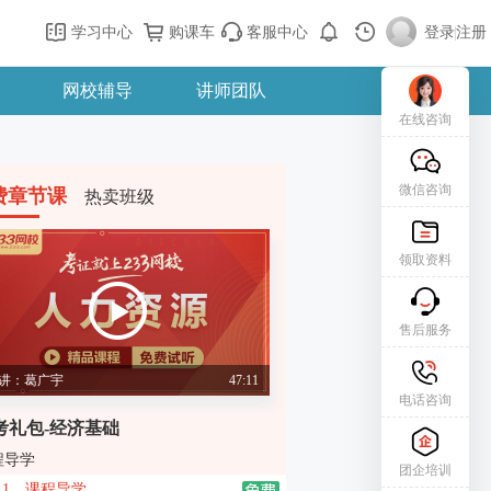
学习中心
购课车
客服中心
登录
|
注册
网校辅导
讲师团队
在线咨询
微信咨询
费章节课
热卖班级
领取资料
售后服务
讲：葛广宇
47:11
电话咨询
考礼包-经济基础
程导学
团企培训
1、课程导学