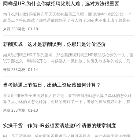
同样是HR,为什么你做招聘比别人难，选对方法很重要
为什么别人做HR招聘几乎天天都有新员工入职，而你却半年都没进过一个
新员工？答应面试了却总是放你鸽子？有人收了offer也不来上班？总是有
人刚入职就走了？入（入职）不敷出（离职），所以慢慢的你会觉得做招...
来源 233网校
01-18
薪酬实战：这才是薪酬谈判，你那只是讨价还价
如果说招聘是HR工作的重点，那么薪酬谈判就是HR最胆战心惊的一关，面
试了那么久，聊得很开心，与候选人一见如故，仿佛失散多年的老友，只
差抱在一起了，HR似乎马上看到开花结果，然而，最艰难的战役往往在最
来源 233网校
01-14
后...
当考勤遇上节假日，出勤工资应该如何计算？
最近听到HR圈子里面好多人在讨论，春节假期考勤怎么算？单休的怎么计
算？大小休的又怎么计算，粗略的统计了一下，考勤的算法有好几种，有
统一按照21.75天计算的，有按照实际出勤天数计算的，还有按照应出勤
来源 233网校
01-13
天...
实操干货：作为HR必须要清楚这6个请假的规章制度
问：员工请事假，单位可以不批准吗？可以不批准。劳动者除国家法律明