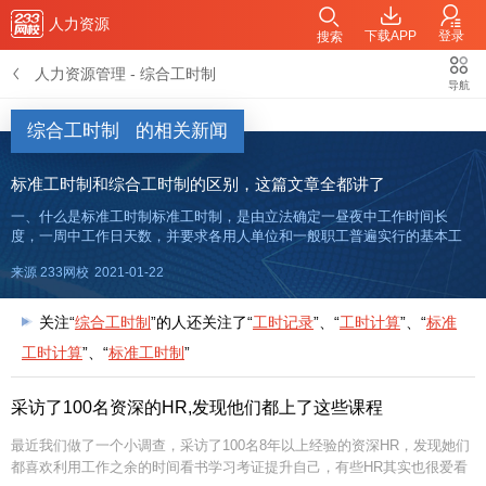
人力资源
下载APP
登录
搜索
人力资源管理
-
综合工时制
导航
综合工时制
的相关新闻
标准工时制和综合工时制的区别，这篇文章全都讲了
一、什么是标准工时制标准工时制，是由立法确定一昼夜中工作时间长
度，一周中工作日天数，并要求各用人单位和一般职工普遍实行的基本工
时制度。我国目前实行的是每日工作8小时、每周工作40小时的标准工时
来源 233网校
2021-01-22
制。因此，如果用人单位安排劳动者在8小时之外工作的，就属于加点；超
过
关注“
综合工时制
”的人还关注了“
工时记录
”、“
工时计算
”、“
标准
工时计算
”、“
标准工时制
”
采访了100名资深的HR,发现他们都上了这些课程
最近我们做了一个小调查，采访了100名8年以上经验的资深HR，发现她们
都喜欢利用工作之余的时间看书学习考证提升自己，有些HR其实也很爱看