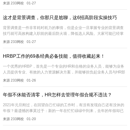
书，什么书都看一点，今天职场方面的书，明天社会方面的书，没有系统...
来源 233网校
01-27
这才是背景调查，你那只是尬聊，这6招高阶段实操技巧
背景调查是一件非常耗时耗力的事情，但是企业一旦掌握专业的背景调查
技巧就可高效构建入职前的最后防火墙，降低选人风险。大家可能已经掌
握了一些基本的背景调查理论知识、方法和流程，但在实操的过程中，很
来源 233网校
01-27
有可能因...
HRBP工作的69条经典必备技能，值得收藏起来！
一个优秀的HRBP，首先是一个专业的HR和合格的业务人员，能够为业务
人员提供专业、有效的人力资源解决方案，并能够担负起业务人员与HR部
门的“联络人”角色。HRBP除了要培养自身的战略思维能力、大局意识...
来源 233网校
01-26
年假不休能否清零，HR怎样去管理年假合规不违法？
2021年元旦刚过，在回望自己忙碌的工作时，有没有发现自己还有没休的
年假？最遗憾的事莫过于：新的一年在忙忙碌碌中到来，去年的年假却已
经过期作废。每当快到年底的时候，公司就会发送内部消息，提醒还没有
来源 233网校
01-20
休年...