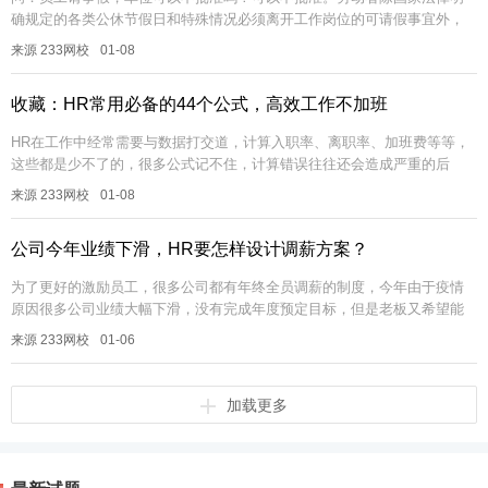
确规定的各类公休节假日和特殊情况必须离开工作岗位的可请假事宜外，
用人单位对假期的批复享有主动权，对于事假可以根据具体情形作出是否
来源 233网校
01-08
批准的决...
收藏：HR常用必备的44个公式，高效工作不加班
HR在工作中经常需要与数据打交道，计算入职率、离职率、加班费等等，
这些都是少不了的，很多公式记不住，计算错误往往还会造成严重的后
果，下面整理了44个常用的公式，涵盖了各个板块，大家赶快收藏吧，需
来源 233网校
01-08
要的时...
公司今年业绩下滑，HR要怎样设计调薪方案？
为了更好的激励员工，很多公司都有年终全员调薪的制度，今年由于疫情
原因很多公司业绩大幅下滑，没有完成年度预定目标，但是老板又希望能
够给到大家激励，在新的一年把去年落下的的业绩补回来。面对这种情
来源 233网校
01-06
况，HR该...
加载更多