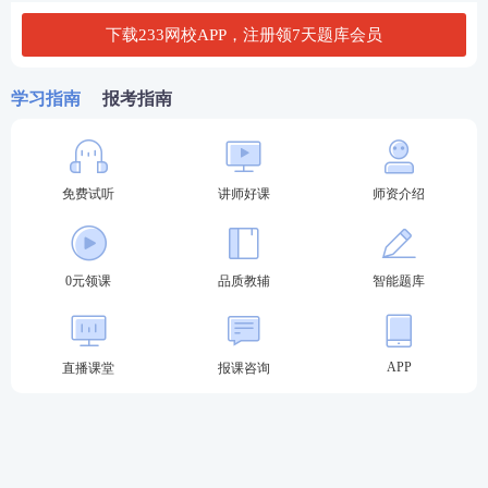
造价咨询事业部负责人
下载233网校APP，注册领7天题库会员
1.本科及以上学历，工程造价、工程管理、土木工程
学习指南
报考指南
等相关专业，持有一级造价工程师证书优先；
2.15年以上工程造价咨询行业经验，其中至少5年担任
事业部负责人或经营负责人等管理岗位，具备完整全
免费试听
讲师好课
师资介绍
流程
造价管理
履历；
3.熟悉浙江（杭州、宁波等地）本地造价政策、定额
0元领课
品质教辅
智能题库
标准及招投标规则，深耕本地市场资源者优先；
4.具备工程造价类高级职称或同等资质者优先。
APP
直播课堂
报课咨询
四、监理类
监理工程师