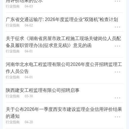
用评价结果的公示
联系方式
行业指南
04-03
本部地址：杭州市滨江区白马湖国际会展中心5幢8楼
广东省交通运输厅: 2026年度监理企业“双随机”检查计划
行业指南
04-02
联系人：裘女士 0571-86020812、17774019332（微
关于征求《湖南省房屋市政工程施工现场关键岗位人员配
信同号）
备及履职管理办法(征求意见稿)》意见的函
行业指南
04-01
简历投递邮箱：hrrecruit@hzctjs.com
河南华北水电工程监理有限公司2026年度公开招聘监理工
扫码投递简历（
点击查看二维
码
）
作人员公告
内容原标题：人才招募丨杭州城投建设期待您的加
行业指南
04-01
入！
陕西建安工程监理有限公司招聘启事
行业指南
03-30
内容来源：
杭州城投建设公众号
关于公布2026年一季度西安市建设监理企业信用评价结果
👇
添加学霸君微信（ks233wx8），进监理备考群
👇
的通知
行业指南
04-20