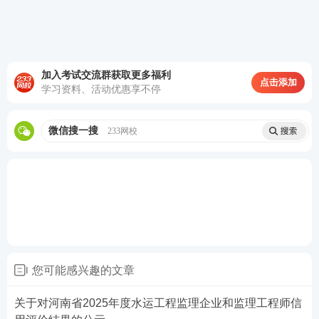
1.年龄50周岁以内，大专及以上学历，土木工程、工
民建、市政公用工程等相关专业；
加入考试交流群获取更多福利
点击添加
学习资料、活动优惠享不停
2.持有注册监理工程师证书；
3.具备高级工程师及以上职称；
微信搜一搜
233网校
4.近3年具有监理工程师相关业绩，单个公建项目建筑
面积不低于10万方；
5.若曾主导或核心参与的项目获得过省级及以上政府
部门、行业协会颁发的工程类奖项（如“鲁班奖”“詹天
佑奖”、省级优质工程奖等），可根据候选人
综合能
力
，对上述要求适当放宽；
您可能感兴趣的文章
6.能够接受项目驻场工作。
关于对河南省2025年度水运工程监理企业和监理工程师信