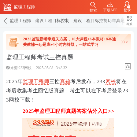
监理工程师
下载APP
登录
搜索
监理工程师
-
建设工程目标控制
-
建设工程目标控制历年真题
导航
2025监理新考季通关方案，10大课程+6本教材+8本通
关教辅+vip题库+4小时内答疑，一站式学习
监理工程师考试三控真题
来源:233网校
2025-05-08 13:43:32
2025年
监理工程师
三控
真题
考后发布，233
网校
将在
考后收集考生回忆版真题，考生可以在下考后
登录23
3网校下载
！
2025年监理工程师真题答案估分入口
>>