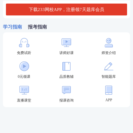
2020年监理工程师考试《建设工程目标控制（土木建
下载233网校APP，注册领7天题库会员
筑工程）》真题及答案
学习指南
报考指南
《目标控制(水利)》历年真题：
2024年监理工程师考试《建设工程目标控制（水利工
免费试听
讲师好课
师资介绍
程）》真题及答案
2023年监理工程师考试《建设工程目标控制（水利工
程）》真题及答案
0元领课
品质教辅
智能题库
2021年监理工程师考试《建设工程目标控制（水利工
程工程）》真题及答案
APP
直播课堂
报课咨询
《目标控制(交通)》历年真题：
2024年监理工程师考试《建设工程目标控制（交通运
输工程）》真题及答案