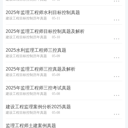
2025年监理工程师水利目标控制真题
建设工程目标控制历年真题
05-11
2025监理真题解析直播
2025年监理工程师目标控制真题及解析
233网校提供监理考后真题直播，5月17日18:30起，
建设工程目标控制历年真题
05-10
233网校老师将带大家解读2025年监理真题，建议大
家持续保持关注！
2025水利监理工程师三控真题
建设工程目标控制历年真题
05-09
2025年监理工程师三控真题及解析
直播
考试科目
直播老师
直播预约
时间
建设工程目标控制历年真题
05-09
5月1
2025年监理工程师三控考试真题
合同管
7日
王竹梅
建设工程目标控制历年真题
05-08
理
18：
直播预约
30起
建设工程监理案例分析2025真题
建设工程目标控制历年真题
05-08
5月1
理论与
8日
代楠
法规
18：
监理工程师土建案例真题
直播预约