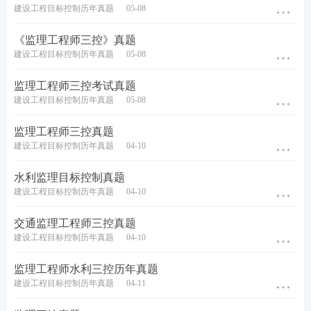
00起
建设工程目标控制历年真题
05-08
5月1
《监理工程师三控》真题
目标控
8日
建设工程目标控制历年真题
05-08
江凌俊
制(土建)
20：
直播预约
00起
监理工程师三控考试真题
建设工程目标控制历年真题
05-08
5月1
案例分
9日1
梁毛
监理工程师三控真题
析(土建)
7：3
直播预约
建设工程目标控制历年真题
04-10
0起
水利监理目标控制真题
建设工程目标控制历年真题
04-10
2025年监理工程师成绩合格标准
交通监理工程师三控真题
建设工程目标控制历年真题
04-10
根据《关于33项专业技术人员职业资格考试实行相
监理工程师水利三控历年真题
对固定合格标准有关事项的通告》，其中，监理工
建设工程目标控制历年真题
04-11
程师职业资格考试实行相对固定的合格标准，各科