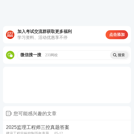
2023年监理工程师考试《建设工程目标控制（交通运
输工程）》真题及答案
加入考试交流群获取更多福利
点击添加
2022年监理工程师考试《建设工程目标控制（交通运
学习资料、活动优惠享不停
输工程）》真题及答案
微信搜一搜
233网校
2021年监理工程师考试《建设工程目标控制（交通运
输工程）》真题及答案
不想花时间单个进行下载，学霸君已将各科近5年真题
进行汇总，扫码下方二维码下载！
您可能感兴趣的文章
2025监理工程师三控真题答案
建设工程目标控制历年真题
05-12