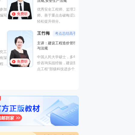
法规,安全生产法规
进度控制（水利）
全,建筑工程管理与
优秀安全工程师、监理工程师讲
程,建筑施工安全
免费听
免费听
师。善于重点击破晦涩法理点，
曾在设计院任职，
轻松提升得分。
培训行业从业经历
王竹梅
考点总结高手
主讲：建设工程造价管理,理论
梁毛
与法规
主讲：案例分析（
中国人民大学硕士，多年工程造
建筑工程
免费听
价咨询实战经验，建设部住宅试
工程管理证书“大
点工程“部级科技进步个人银
免费听
一级建造师（建筑
奖”获得者。
价工程师、监理工
交通）、二级建造
电/市政）、高级
工程）