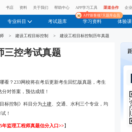
播
书店
资料
关于我们
帮助中心
APP学习工具
渠道合作
企
APP新客领7天题库会员
专业科目
考试题库
学习资料
体验课
师
>
建设工程目标控制
>
建设工程目标控制历年真题
程师三控考试真题
哪看？233网校将在
考后更新
考生回忆版真题，
考生
库估分对答案，预估成绩！
目标控制
》科目分为
土建
、交通、水利三个专业，均
0考试！
25年监理工程师真题估分入口>>
】