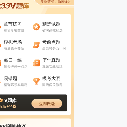
专业智能，高效提分
进入做题
进入做题
章节练习
精选试题
章节专项突破
省时高效精选
进入做题
进入做题
模拟考场
考前点题
海量题免费做
高效锁分72小时
进入做题
进入做题
每日一练
历年真题
每天进步一点点
真题实战演练
进入做题
进入做题
易错题
模考大赛
精选高频易错题
同场闯关做题
APP刷题神器