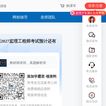
购课车
登录/注册
业团报
新用户专属礼包免费领
网校辅导
老师团队
在线咨询
距2027监理工程师考试预计还有
微信咨询
领取资料
教材精讲班、真题解析班
售后服务
电话咨询
团企培训
拒绝盲目备考，加学习群领资料共同进步!