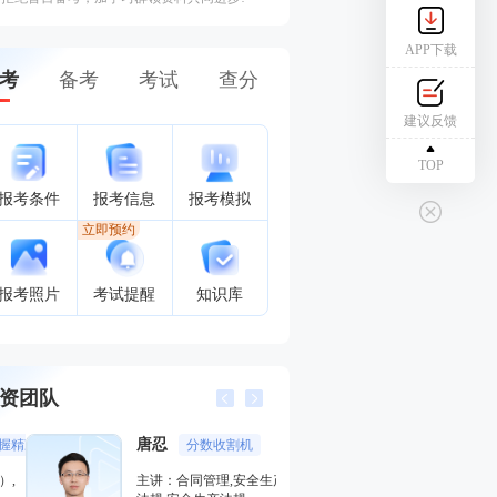
APP下载
考
备考
考试
查分
建议反馈
TOP
报考条件
报考信息
报考模拟
立即预约
报考照片
考试提醒
知识库
资团队
唐忍
江凌俊
分数收割机
口诀一
主讲：合同管理,安全生产法律
主讲：目标控制（