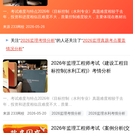
一、考试难度与特点2026年《目标控制（水利专业》真题难度相较于去
年，投资和进度相似且难度不大，质量控制难度较大，主要体现在教材出
版时间晚，复习仓促，且质量再次经历教材大改，二三章难度大分值多，
来源 233网校
2026-05-26
表格细节考点繁琐，故整体难度高于预期。整体常规热门考点居多，特别
是
关注“
2026监理考情分析
”的人还关注了“
2026监理真题考点覆盖
情况分析
”
2026年监理工程师考试《建设工程目
标控制(水利工程)》考情分析
一、考试难度与特点2026年《目标控制（水利专业》真题难度相较于去
年，投资和进度相似且难度不大，质量...
来源 233网校
2026-05-20
2026监理考情分析
2026监理水利考情分析
2026年监理工程师考试《案例分析(交