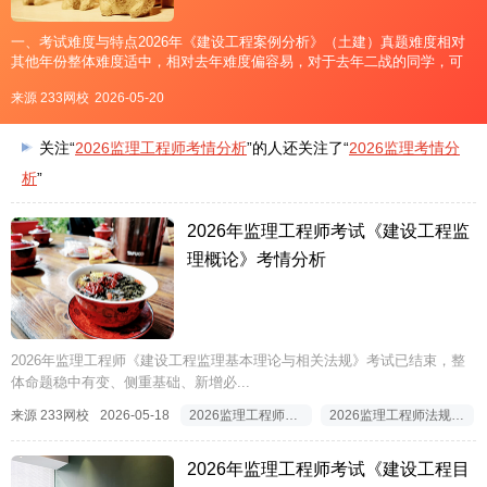
一、考试难度与特点2026年《建设工程案例分析》（土建）真题难度相对
其他年份整体难度适中，相对去年难度偏容易，对于去年二战的同学，可
谓是久旱逢甘霖。近几年都会考核现场专业知识，强调考生不仅仅局限于
来源 233网校
2026-05-20
固定的考核方式，对知识的灵活运用和专业储备更加重视。目前六道案例
关注“
2026监理工程师考情分析
”的人还关注了“
2026监理考情分
析
”
2026年监理工程师考试《建设工程监
理概论》考情分析
2026年监理工程师《建设工程监理基本理论与相关法规》考试已结束，整
体命题稳中有变、侧重基础、新增必...
来源 233网校
2026-05-18
2026监理工程师考情分析
2026监理工程师法规考情分析
2026年监理工程师考试《建设工程目