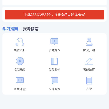
8
下载233网校APP，注册领7天题库会员
学习指南
报考指南
第三步：已阅读温馨提示后，选择输入信息
免费试听
讲师好课
师资介绍
按照下图依次进行选择及填写：选择省份>>选择证件
类型>>填写证件号码>>填写考生姓名>>输入验证码>
0元领课
品质教辅
智能题库
>点击确定>>。
APP
直播课堂
报课咨询