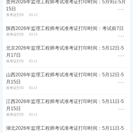
贵州2026年监理工程师考试准考证打印时间：5月9日-5月
贵州监理工程师准考证打印注意事项
15日
准考证打印
03-13
1、打印时不记得注册账号
陕西2026年监理工程师考试准考证打印时间：考试前7日
方法1：如果密码丢失，可以通过输入考试期间填
准考证打印
03-13
写的信息找回密码，根据用户名和密码查询登录
号。
北京2026年监理工程师考试准考证打印时间：5月12日-5
月17日
方法2：可以使用电子邮件找回密码。
准考证打印
03-11
2、准考证与注册
资料
不符
山西2026年监理工程师考试准考证打印时间：5月12日-5
月15日
打印准考证前，考生应仔细核对准考证上的身份证
准考证打印
03-11
号、部门名称及编码、职务名称和编码是否与所输
江西2026年监理工程师考试准考证打印时间：5月11日-5
入的信息一致。如有错误，考生应及时联系考试机
月15日
构解决。
准考证打印
03-11
3、打印使用何种纸张
湖北2026年监理工程师考试准考证打印时间：5月11日-5