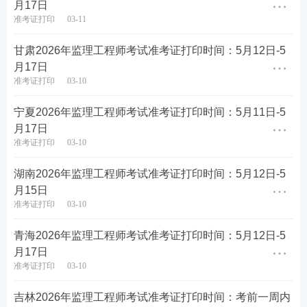
月17日
准考证打印使用A4纸。颜色无要求，但内容要清
准考证打印
03-11
晰。
甘肃2026年监理工程师考试准考证打印时间：5月12日-5
4、监理准考证备份
月17日
准考证打印
03-10
建议考生多打印几份准考证，并分别存放起来，以
宁夏2026年监理工程师考试准考证打印时间：5月11日-5
备使用。
月17日
准考证打印
03-10
5、准考证丢失可否重新打印?
湖南2026年监理工程师考试准考证打印时间：5月12日-5
准考证打印期间可以在网上报名系统中重复下载、
月15日
打印准考证。
准考证打印
03-10
考试地点等详细信息会在准考证上标注，请提前规
青海2026年监理工程师考试准考证打印时间：5月12日-5
划交通路线，以免影响考试！
月17日
准考证打印
03-10
吉林2026年监理工程师考试准考证打印时间：考前一周内