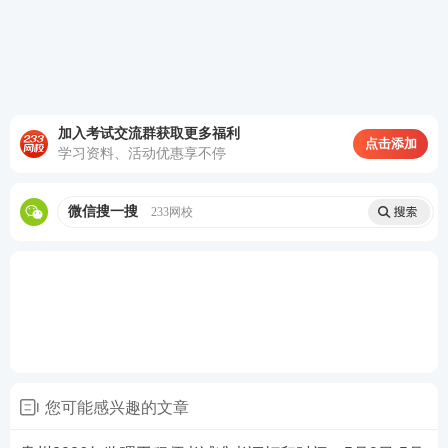
加入考试交流群获取更多福利
点击添加
学习资料、活动优惠享不停
第四步：核对信息
微信搜一搜
233网校
核对准考证信息是否有误。监理工程准考证表会显示
报名地市、报名序号、姓名、证件号、档案号、工作
单位、工作地址还有考试科目时间安排，以及考场规
则说明。请认真核对监理工程师准考证上的姓名、照
片、准考证号、身份证号、考试地址等信息，确认无
误后，点击打印。打印后请仔细核对准考证上相关信
息，如有问题须在准考证打印截止日期前与报名市
您可能感兴趣的文章
（地）考试组织机构联系。