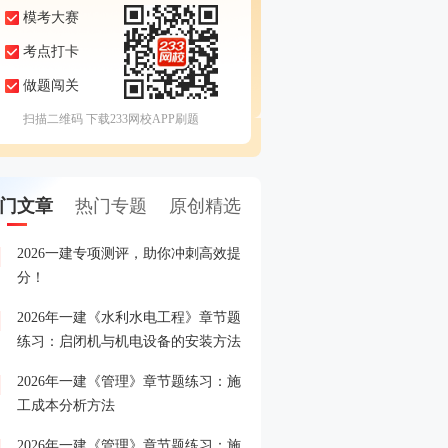
模考大赛
考点打卡
做题闯关
扫描二维码 下载233网校APP刷题
门文章
热门专题
原创精选
2026一建专项测评，助你冲刺高效提
2026一建专项测评，助你
1
分！
分！
2026年一建《水利水电工程》章节题
26一级建造师考试准考证
2
练习：启闭机与机电设备的安装方法
2026年一建《管理》章节题练习：施
2026年一级建造师报名入
3
工成本分析方法
入>>
2026年一建《管理》章节题练习：施
重磅！2026年一级建造师