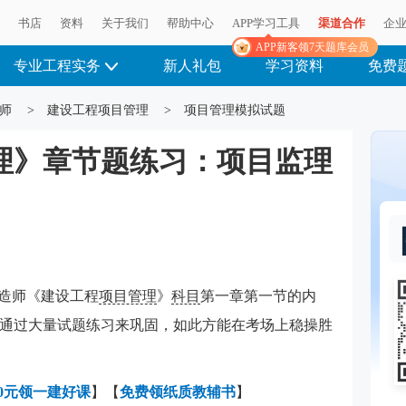
播
书店
资料
关于我们
帮助中心
APP学习工具
渠道合作
企
APP新客领7天题库会员
专业工程实务
新人礼包
学习资料
免费
师
>
建设工程项目管理
>
项目管理模拟试题
管理》章节题练习：项目监理
建造师《建设工程
项目管理
》
科目
第一章第一节的内
通过大量试题练习来巩固，如此方能在考场上稳操胜
0元领一建好课
】【
免费领纸质教辅书
】