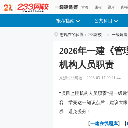
一级建造师
首页
课程
题库
直
报考指南
公共科目
您现在的位置：
233网校
>
一级建造
2026年一建《
机构人员职责
2026-03-17 00:11:44
来源:233网校
“项目监理机构人员职责”是一级
容，学完这一
知识点
后，建议大家
券，避免丢分！
【
一建在线
题库
】【