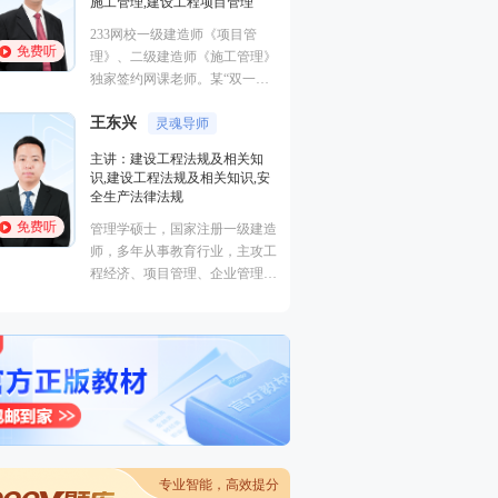
施工管理,建设工程项目管理
曾任中建一局集团项
233网校一级建造师《项目管
理，多年现场经验，
免费听
免费听
理》、二级建造师《施工管理》
生产管理、现场安全
独家签约网课老师。某“双一
非常熟悉，在一级建
流、211”高校副研究员、硕导，
江凌俊
安全工程师执业资格
口诀一绝
王东兴
国家一级注册建造师、造价师。
灵魂导师
有丰富的教学经验，
主讲：目标控制（土
的培训风格，其地毯
主讲：建设工程法规及相关知
进度控制（水利）,
学，准确打击知识点
识,建设工程法规及相关知识,安
全,建筑工程管理与实
帮助广大学员顺利取
全生产法律法规
程,建筑施工安全
免费听
免费听
管理学硕士，国家注册一级建造
曾在设计院任职，线
师，多年从事教育行业，主攻工
培训行业从业经历。
程经济、项目管理、企业管理方
向。
专业智能，高效提分