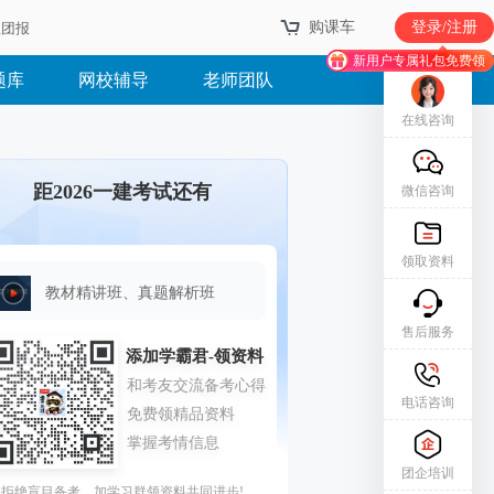
购课车
登录/注册
业团报
新用户专属礼包免费领
题库
网校辅导
老师团队
在线咨询
距2026一建考试还有
微信咨询
领取资料
教材精讲班、真题解析班
售后服务
电话咨询
团企培训
拒绝盲目备考，加学习群领资料共同进步!