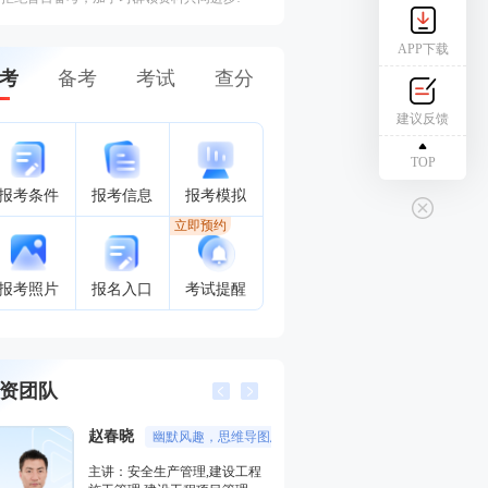
APP下载
考
备考
考试
查分
建议反馈
TOP
报考条件
报考信息
报考模拟
立即预约
报考照片
报名入口
考试提醒
资团队
赵春晓
幽默风趣，思维导图总结精彩，考点层次分明。
董航
主讲：安全生产管理,建设工程
主讲：建设工程经济