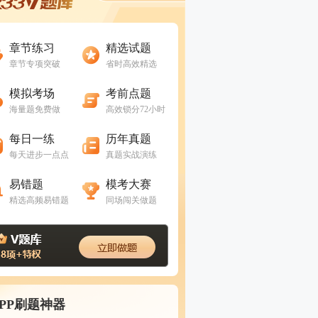
进入做题
进入做题
章节练习
精选试题
章节专项突破
省时高效精选
进入做题
进入做题
模拟考场
考前点题
海量题免费做
高效锁分72小时
进入做题
进入做题
每日一练
历年真题
每天进步一点点
真题实战演练
进入做题
进入做题
易错题
模考大赛
精选高频易错题
同场闯关做题
APP刷题神器