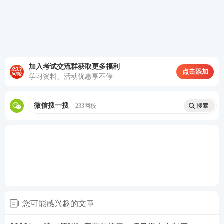
查看答案
4、下列各项中，不属于工程建设监理工作程序的是
( )。
加入考试交流群获取更多福利
点击添加
学习资料、活动优惠享不停
A.编制工程建设监理规划
B.组织工程竣工验收
微信搜一搜
233网校
C.编制工程建设监理细则
D.参与工程竣工预验收
E.向档案管理部门提交工程建设监理档案资料
查看答案
您可能感兴趣的文章