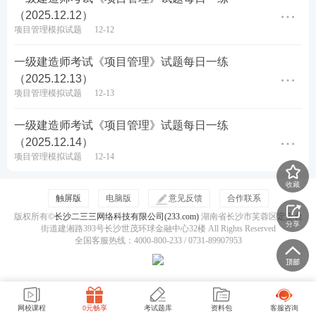
（2025.12.12）
各科目近6年一级建造师考试真题PDF免费下载
项目管理模拟试题
12-12
一级建造师考点、难点太多记不住？233
网校
老师带
一级建造师考试《项目管理》试题每日一练
你读薄
教材
，举一反三，学习做题更有效率！
点击进
（2025.12.13）
项目管理模拟试题
12-13
入听课>>
一级建造师考试《项目管理》试题每日一练
（2025.12.14）
项目管理模拟试题
12-14
收藏
触屏版
电脑版
意见反馈
合作联系
版权所有©
长沙二三三网络科技有限公司(233.com)
湖南省长沙市芙蓉区定王台
分享
街道建湘路393号长沙世茂环球金融中心32楼 All Rights Reserved
全国客服热线：4000-800-233 / 0731-89907953
网校课程
0元畅享
考试题库
资料包
客服咨询