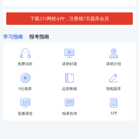
C.审查各方人员的资质
证书
D.审查各方的工程质量保证体系
下载233网校APP，注册领7天题库会员
查看答案
学习指南
报考指南
3、建设单位在领取施工许可证前，需要办理的T作是
免费试听
讲师好课
讲师介绍
( )。
A.组织施丁图纸会审
0元领课
品质教辅
智能题库
B.办理工程质量监督手续
C.办理档案管理手续
APP
直播课堂
报课咨询
D.组织现场踏勘