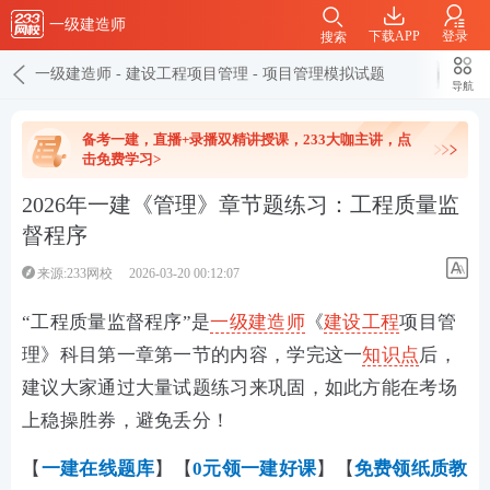
一级建造师
下载APP
登录
搜索
一级建造师
-
建设工程项目管理
-
项目管理模拟试题
导航
备考一建，直播+录播双精讲授课，233大咖主讲，点
击免费学习>
2026年一建《管理》章节题练习：工程质量监
督程序
来源:233网校
2026-03-20 00:12:07
“工程质量监督程序”是
一级建造师
《
建设工程
项目管
理》科目第一章第一节的内容，学完这一
知识点
后，
建议大家通过大量试题练习来巩固，如此方能在考场
上稳操胜券，避免丢分！
【
一建在线
题库
】【
0元领一建好课
】【
免费领纸质教