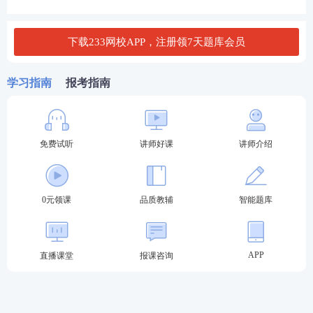
D.全寿命周期
下载233网校APP，注册领7天题库会员
查看答案
学习指南
报考指南
3、在工程总承包方项目管理中，试运行经理应依据合
同约定，负责组织或协助( )编制试运行方案，并
免费试听
讲师好课
讲师介绍
应按试运行执行计划和方案的要求落实相关的技术、
人员和物资。
0元领课
品质教辅
智能题库
A.施工项目经理
B.项目监理机构
APP
直播课堂
报课咨询
C.项目发包人
D.使用单位