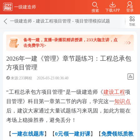
一级建造师
下载APP
登录
搜索
一级建造师
-
建设工程项目管理
-
项目管理模拟试题
导航
备考一建，直播+录播双精讲授课，233大咖主讲，点
击免费学习>
2026年一建《管理》章节题练习：工程总承包
方项目管理
来源:233网校
2026-03-23 00:36:40
“工程总承包方项目管理”是一级建造师《
建设工程
项
目管理》科目第一章第二节的内容，学完这一
知识点
后，建议大家通过大量试题练习来巩固，如此方能在
考场上稳操胜券，避免丢分！
【
一建在线
题库
】【
0元领一建好课
】【
免费领纸质教