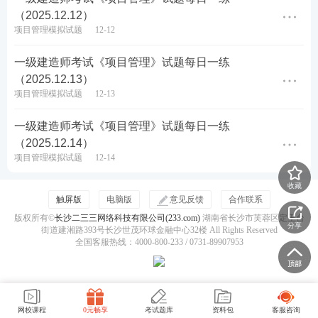
（2025.12.12）
热点推荐：
项目管理模拟试题
12-12
一建考试试题在线刷（章节题/真题/模拟题等）
一级建造师考试《项目管理》试题每日一练
（2025.12.13）
各科目近6年一级建造师考试真题PDF免费下载
项目管理模拟试题
12-13
一级建造师考点、难点太多记不住？233网校老师带
一级建造师考试《项目管理》试题每日一练
你读薄教材，举一反三，学习做题更有效率！
点击进
（2025.12.14）
项目管理模拟试题
12-14
入听课>>
收藏
触屏版
电脑版
意见反馈
合作联系
版权所有©
长沙二三三网络科技有限公司(233.com)
湖南省长沙市芙蓉区定王台
分享
街道建湘路393号长沙世茂环球金融中心32楼 All Rights Reserved
全国客服热线：4000-800-233 / 0731-89907953
网校课程
0元畅享
考试题库
资料包
客服咨询