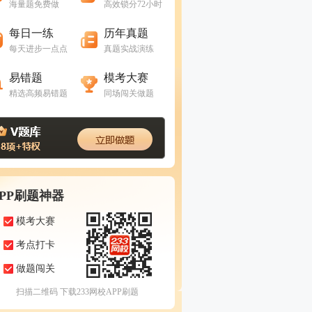
海量题免费做
高效锁分72小时
进入做题
进入做题
每日一练
历年真题
每天进步一点点
真题实战演练
进入做题
进入做题
易错题
模考大赛
精选高频易错题
同场闯关做题
APP刷题神器
模考大赛
考点打卡
做题闯关
扫描二维码 下载233网校APP刷题