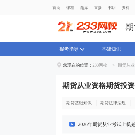
首页
首页
课程
课程
题库
题库
直播
直播
书店
书店
资料
资料
期
报考指导
基础知识
您现在的位置：
233网校
>
期货从业
期货从业资格期货投资
期货基础知识
期货法律法规
2026年期货从业考试上机