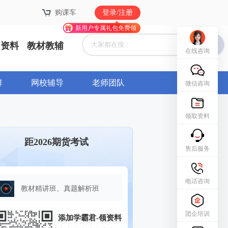
购课车
购课车
登录/注册
登录/注册
新用户专属礼包免费领
新用户专属礼包免费领
资料
教材教辅
在线咨询
群
网校辅导
老师团队
微信咨询
领取资料
距2026期货考试
售后服务
电话咨询
教材精讲班、真题解析班
团企培训