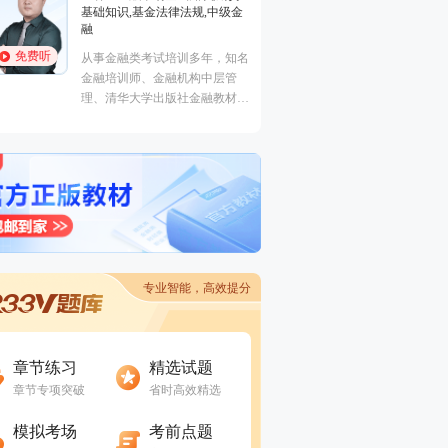
外弟子。
基础知识,基金法律法规,中级金
法律法规,中级法
融
能力,初级法律法
免费听
免费听
从事金融类考试培训多年，知名
曾就职于多家大型
金融培训师、金融机构中层管
司，具有丰富的金
理、清华大学出版社金融教材副
验，外汇分析师，
主编、上海人才培训市场促进中
易大赛评委，同时
心特聘讲师。人称金融类培训界
个从业资格。
的“一哥”。
专业智能，高效提分
进入做题
进入做题
章节练习
精选试题
章节专项突破
省时高效精选
进入做题
进入做题
模拟考场
考前点题