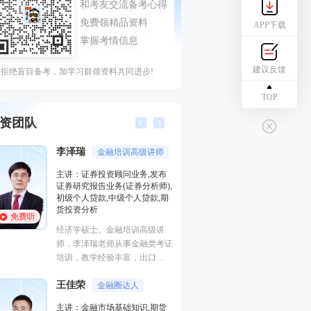
APP下载
建议反馈
拒绝盲目备考，加学习群领资料共同进步!
TOP
资团队
李泽瑞
王佳荣
金融培训高级讲师
金融圈
主讲：证券投资顾问业务,发布
主讲：金融市场基
证券研究报告业务(证券分析师),
基础知识,基金法律
初级个人贷款,中级个人贷款,期
融
货投资分析
免费听
免费听
从事金融类考试培
经济学硕士、金融培训高级讲
金融培训师、金融
师，李泽瑞老师从事金融类考证
理、清华大学出版
培训，教学经验丰富，出口
主编、上海人才培
成“段子”，是一个让学员欲罢不
孙婧
心特聘讲师。人称
外汇分析
王佳荣
能的很有个人风格的老师，江湖
金融圈达人
的“一哥”。
主讲：期货法律法
学员称被讲课耽误的“德云社”编
主讲：金融市场基础知识,期货
业务(保荐代表人)