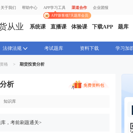
关于我们
关于我们
帮助中心
帮助中心
APP学习工具
APP学习工具
渠道合作
渠道合作
企业团报
企业团报
APP新客领7天题库会员
APP新客领7天题库会员
货从业
系统课
直播课
体验课
下载APP
题库
法律法规
考试题库
资料下载
学习加
资格
>
期货投资分析
分析
免费资料包
知识库
题库，考前刷题通关>