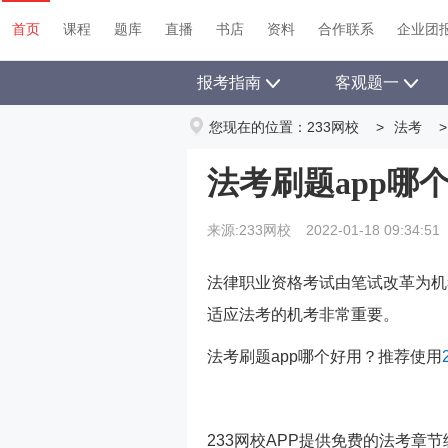
首页
课程
题库
直播
书店
资料
首页
课程
题库
直播
书店
资料
合作联系
企业团
报考指南
客观题一
您现在的位置：
233网校
>
法考
>
法考刷题app哪
来源:233网校
2022-01-18 09:34:51
法律职业资格考试由笔试改革为机
适应法考的机考非常重要。
法考刷题app哪个好用？推荐使用
233网校APP提供免费的法考章