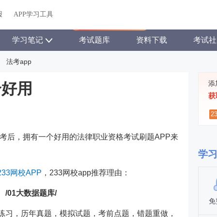
关于我们
帮助中心
APP学习工具
渠道合作
企业团报
报
APP学习工具
APP新客领7天题库会员
学习笔记
考试题库
资料下载
考试社
法考app
添
个好用
获
2
考后，拥有一个好用的法律职业资格考试刷题APP来
学
233网校APP
，233网校app推荐理由：
/01大数据题库
/
免
节练习，历年
真题
，模拟试题，考前点题，错题重做，