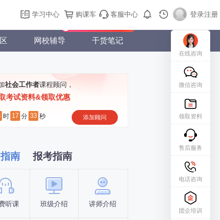
购课车
登录/注册
学习中心
购课车
客服中心
登录
|
注册
新用户专属礼包免费领
区
网校辅导
干货笔记
在线咨询
加
社会工作者
课程顾问，
微信咨询
取考试资料&领取优惠
3
17
33
时
分
秒
领取资料
添加顾问
售后服务
习指南
报考指南
电话咨询
费听课
班级介绍
讲师介绍
新手指南
报名时间
团企培训