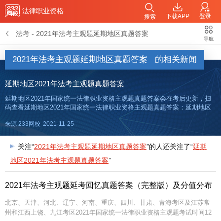
法律职业资格
下载APP
登录
搜索
法考
-
2021年法考主观题延期地区真题答案
导航
2021年法考主观题延期地区真题答案
的相关新闻
延期地区2021年法考主观题真题答案
延期地区2021年国家统一法律职业资格主观题真题答案会在考后更新，扫
码查看延期地区2021年国家统一法律职业资格主观题真题答案：延期地区
2021法考主观题考试真题答案>>考后更新2021年法考主观题考试为一卷，
来源 233网校
2021-11-25
包括案例分析题、法律文书题、论述题等题
关注“
2021年法考主观题延期地区真题答案
”的人还关注了“
延期
地区2021年法考主观题真题答案
”
2021年法考主观题延考回忆真题答案（完整版）及分值分布
北京、天津、河北、辽宁、河南、重庆、四川、甘肃、青海考区及江苏常
州和江西上饶、九江考区2021年国家统一法律职业资格主观题考试时间12