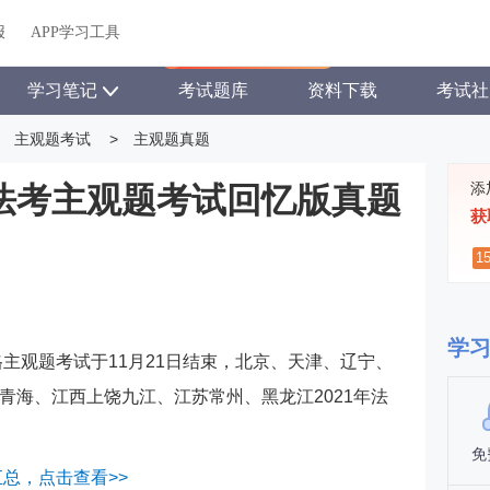
关于我们
帮助中心
APP学习工具
渠道合作
企业团报
报
APP学习工具
APP新客领7天题库会员
学习笔记
考试题库
资料下载
考试社
主观题考试
>
主观题真题
添
份法考主观题考试回忆版真题
获
1
学
格主观题考试于11月21日结束，北京、天津、辽宁、
青海、江西上饶九江、江苏常州、黑龙江2021年法
免
汇总，点击查看>>