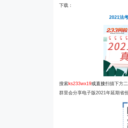
下载：
2021
搜索
ks233wx19
或
直接
扫描下方二
群里会分享电子版2021年延期