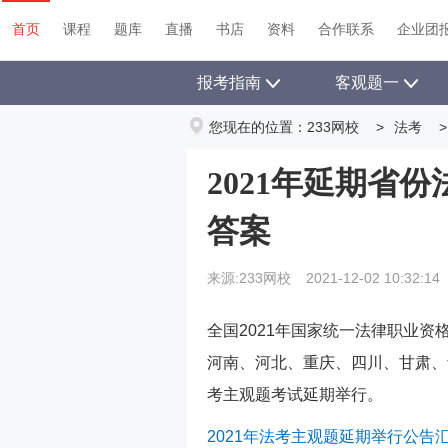
首页
课程
题库
直播
书店
资料
首页
课程
题库
直播
书店
资料
合作联系
企业团
报考指南
客观题一
您现在的位置：
233网校
>
法考
>
2021年延期省
答案
来源:233网校
2021-12-02 10:32:14
全国2021年国家统一法律职业资
河南、河北、重庆、四川、甘肃、
考主观题考试延期举行。
2021年法考主观题延期举行公告