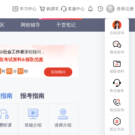
购课车
登录/注册
学习中心
购课车
客服中心
登录
|
注册
新用户专属礼包免费领
区
网校辅导
干货笔记
在线咨询
加
社会工作者
课程顾问，
微信咨询
取考试资料&领取优惠
5
05
51
时
分
秒
领取资料
添加顾问
售后服务
习指南
报考指南
电话咨询
费听课
班级介绍
讲师介绍
新手指南
报名时间
团企培训