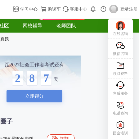
购课车
登录/注册
学习中心
购课车
客服中心
登录
|
注册
新用户专属礼包免费领
社区
网校辅导
老师团队
在线咨询
试真题
微信咨询
距2027社会工作者考试还有
领取资料
2
8
7
天
售后服务
立即锁分
电话咨询
试圈子
团企培训
码加学霸君领资料