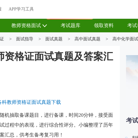
关于我们
帮助中心
APP学习工具
渠道合作
企业团报
报
APP学习工具
APP新客领7天题库会员
教师资格面试
考试题库
领取资料
考试
证
>
面试指导
>
面试真题
>
高中面试真题
>
高中化学面
师资格证面试真题及答案汇
17年各科教师资格证面试真题下载
随机抽取备课题目，进行备课，时间20分钟，接受面
考
面试过程中的表现，进行综合性评分。小编整理了历年
案汇总，供考生备考复习用！
扫