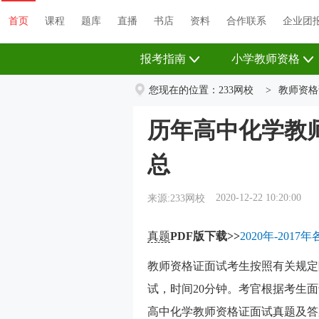
首页
课程
题库
直播
书店
资料
首页
课程
题库
直播
书店
资料
合作联系
企业团
报考指南
小学教师资格
您现在的位置：
233网校
>
教师资格
历年高中化学教
总
2020-12-22 10:20:00
来源:233网校
真题
PDF版下载>>
2020年-20
教师资格证面试考生按照有关规定
试，时间20分钟。考官根据考生
高中化学教师资格证面试真题及答