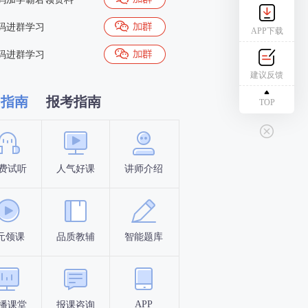
码进群学习
APP下载
码进群学习
建议反馈
习指南
报考指南
TOP
费试听
人气好课
讲师介绍
新手指南
报名时间
元领课
品质教辅
智能题库
报名条件
考试时间
APP
播课堂
报课咨询
答题闯关
考点打卡