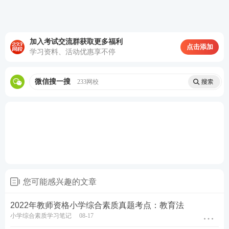
高频考点班
——光速复盘考点，串讲历年考试
中反复出题的高频考点，把时间用在刀刃上。
加入考试交流群获取更多福利
教学设计专题班
——将
重难点
以专题形式进行
点击添加
学习资料、活动优惠享不停
针对性拆分讲解，帮助考生专项突破得分。
考前救命大法
——考前点睛之讲，万能模板、
微信搜一搜
233网校
大题通解、短期轻松通过考试。
历年真题>>
历年教师资格证真题视频课程学习
在线题库>>
在线刷教师资格证章节练习/模拟试题/历
年真题
您可能感兴趣的文章
2022年教师资格小学综合素质真题考点：教育法
小学综合素质学习笔记
08-17