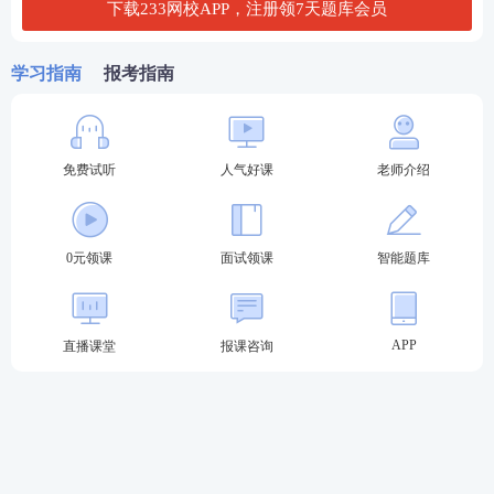
下载233网校APP，注册领7天题库会员
学习指南
报考指南
免费试听
人气好课
老师介绍
关于2022年教师资格证考试
0元领课
面试领课
智能题库
备考教资无基础？
尊享VIP班
全程领学，每天一小时
APP
直播课堂
报课咨询
考证无忧，不过退费，趁改革前抢先取证。
0元领课，
先来免费试听学习>>
教材精讲班
——全面讲解各章节
知识点
，系统
性帮助考生夯实基础。