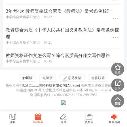
3年考4次 教师资格综合素质《教师法》常考条例梳理
小学综合素质学习笔记
06-22
教资综合素质《中华人民共和国义务教育法》常考条例梳
理
小学综合素质学习笔记
06-21
教师资格证作文怎么写？综合素质高分作文写作思路
小学综合素质学习笔记
06-15
收藏
触屏版
电脑版
意见反馈
合作联系
版权所有©
长沙二三三网络科技有限公司(233.com)
湖南省长沙市芙蓉区定王台
分享
街道建湘路393号长沙世茂环球金融中心32楼 All Rights Reserved
全国客服热线：4000-800-233 / 0731-89907953
课程
0元畅享
题库
资料包
客服咨询