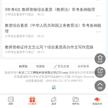
查看答案
3年考4次 教师资格综合素质《教师法》常考条例梳理
小学综合素质学习笔记
06-22
2、在综合实践活动中，王老师鼓励学生参与调查报告
教资综合素质《中华人民共和国义务教育法》常考条例梳
的撰写和评分规则的制定，下列与王老师做法不符的
理
是（ )。
小学综合素质学习笔记
06-21
A.注重了学生的差别性
教师资格证作文怎么写？综合素质高分作文写作思路
小学综合素质学习笔记
06-15
B.注重了学生的创造性
收藏
触屏版
电脑版
意见反馈
合作联系
C.尊重了学生的自主性
版权所有©
长沙二三三网络科技有限公司(233.com)
湖南省长沙市芙蓉区定王台
分享
街道建湘路393号长沙世茂环球金融中心32楼 All Rights Reserved
D.尊重了学生的能动性
全国客服热线：4000-800-233 / 0731-89907953
查看答案
3、李老师把作业从难到易分成了ABC三类，他在班上
课程
0元畅享
题库
资料包
客服咨询