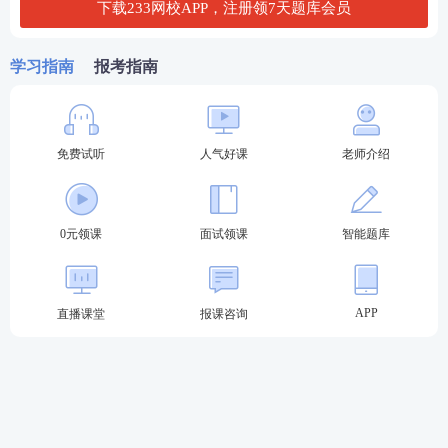
下载233网校APP，注册领7天题库会员
【记忆口诀】顺阶不均衡，互补差异性。
2、学生具有巨大的发展潜能
学习指南
报考指南
3、学生是处于发展过程中的人：把学生作为发展中的
人来对待，就要理解学生身上存在的不足，就要允许
免费试听
人气好课
老师介绍
学生犯错误
4、学生的发展是全面的发展
0元领课
面试领课
智能题库
教师在教育教学实践中，不仅要重视“知识与技能”的
传授，更要看到“过程与方法”“情感态度与价值观”的
重要性，把学生培养成全面发展的人。
APP
直播课堂
报课咨询
三、学生是具有个性与差异的人
1、人的全面发展是以承认学生差异与个性为基础的;
人的全面发展不等于各个方面的平均化发展，教育活