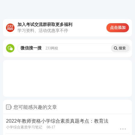
动涉及到德、智、体、美、劳等诸多方面与内容。人
的全面发展思想，要求每个受教育者作为一个独立而
加入考试交流群获取更多福利
完整的个体，各个方面都能够获得应有的发展，同时
点击添加
学习资料、活动优惠享不停
也要承认人的各个方面发展水平具有一定差异性，不
能用同样的标准去衡量各个方面的发展指标。
微信搜一搜
233网校
2、学生的个性与差异要求贯彻因材施教的教育理念。
素质教育要求教师正视学生的个别差异，克服按统一
标准和尺度去衡量学生，追求完全趋同，整齐划一的
弊病，根据学生各方面情况进行因材施教。
学生观记忆要点：
您可能感兴趣的文章
1、学生是具有独立意义的主体
2022年教师资格小学综合素质真题考点：教育法
小学综合素质学习笔记
08-17
2、学生是发展的人