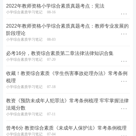
2022年教师资格小学综合素质真题考点：宪法
3、学生是具有个性与差异的人
小学综合素质学习笔记
08-16
记忆口诀：独立、发展、个性
2022年教师资格小学综合素质真题考点：教师专业发展的
阶段理论
2022年真题示例
小学综合素质学习笔记
08-03
1、课堂上，东东问马老师，老师，在月亮上看天，天
必考16分，教资综合素质第二章法律法律知识合集
是不是蓝的呢?马老师说，你懂什么!听老师讲就行
小学综合素质学习笔记
07-20
了。你呀，总是打岔,这是不礼貌的，今后不要这样，
收藏！教资综合素质《学生伤害事故处理办法》常考条例
这表明马老师( )。
梳理
小学综合素质学习笔记
07-18
A.忽视了学生的阶段性
教资《预防未成年人犯罪法》常考条例梳理 牢牢掌握法律
B.忽视了学生的自主性
法规分数
小学综合素质学习笔记
07-11
C.忽视了学生的不平衡性
曾考6分 教资综合素质《未成年人保护法》常考条例梳理
D.忽视了学生的整体性
小学综合素质学习笔记
07-04