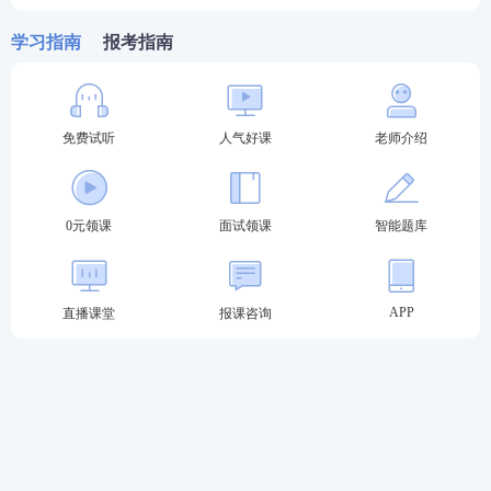
学习指南
报考指南
A.罢免本级人民法院院长
B.监督本级监察委员会工作
免费试听
人气好课
老师介绍
C.撤销本级人代会的不适当决议
D.罢免上一级人代会的个别代表
0元领课
面试领课
智能题库
查看答案
加教师学霸君好友 享一对一答疑
APP
直播课堂
报课咨询