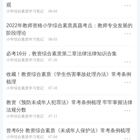
大题通解、短期轻松通过考试。
观
小学综合素质学习笔记
08-04
历年真题>>
历年教师资格证真题视频课程学习
2022年教师资格小学综合素质真题考点：教师专业发展的
阶段理论
在线题库>>
在线刷教师资格证章节练习/模拟试题/历
小学综合素质学习笔记
08-03
年真题
必考16分，教资综合素质第二章法律法律知识合集
小学综合素质学习笔记
07-20
收藏！教资综合素质《学生伤害事故处理办法》常考条例
梳理
小学综合素质学习笔记
07-18
教资《预防未成年人犯罪法》常考条例梳理 牢牢掌握法律
法规分数
小学综合素质学习笔记
07-11
曾考6分 教资综合素质《未成年人保护法》常考条例梳理
小学综合素质学习笔记
07-04