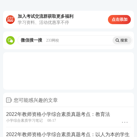
关于2022年教师资格证考试
加入考试交流群获取更多福利
点击添加
学习资料、活动优惠享不停
备考教资无基础？
尊享VIP班
全程领学，每天一小时
微信搜一搜
233网校
考证无忧，不过退费，趁改革前抢先取证。
0元领课，
先来免费试听学习>>
教材精讲班
——全面讲解各章节
知识点
，系统
性帮助考生夯实基础。
高频考点班
——光速复盘考点，串讲历年考试
您可能感兴趣的文章
中反复出题的高频考点，把时间用在刀刃上。
教学设计专题班
——将
重难点
以专题形式进行
2022年教师资格小学综合素质真题考点：教育法
小学综合素质学习笔记
08-17
针对性拆分讲解，帮助考生专项突破得分。
考前救命大法
——考前点睛之讲，万能模板、
2022年教师资格小学综合素质真题考点：以人为本的学生