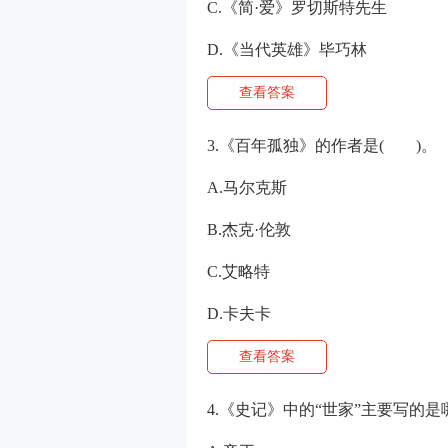
C.《简·爱》罗切斯特先生
D.《当代英雄》毕巧林
查看答案
3.《百年孤独》的作者是( )。
A.马尔克斯
B.杰克·伦敦
C.艾略特
D.卡夫卡
查看答案
4.《史记》中的“世家”主要写的是