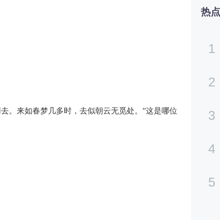
热
1
2
明去。来如春梦几多时，去似朝云无觅处。”这是哪位
3
4
5