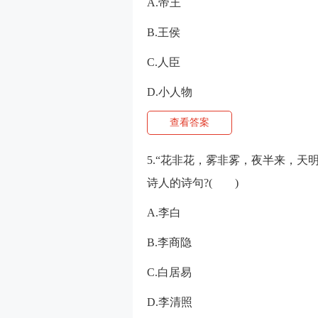
A.帝王
B.王侯
C.人臣
D.小人物
查看答案
5.“花非花，雾非雾，夜半来，天
诗人的诗句?( )
A.李白
B.李商隐
C.白居易
D.李清照