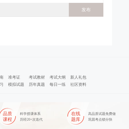
南
准考证
考试教材
考试大纲
新人礼包
习
模拟试题
历年真题
每日一练
社区资料
品质
在线
科学授课体系
高品质试题免费做
课程
题库
历经20+次迭代
巩固考点锁分快