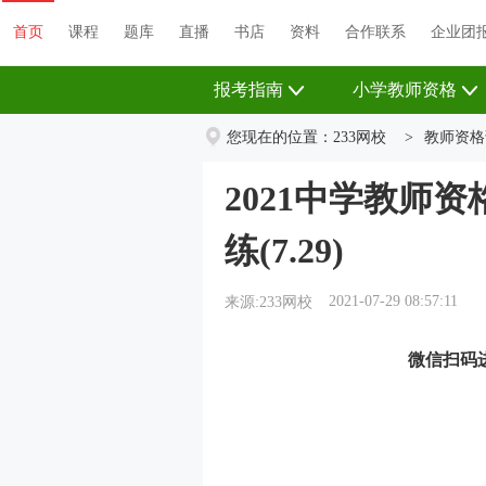
首页
课程
题库
直播
书店
资料
首页
课程
题库
直播
书店
资料
合作联系
企业团
报考指南
小学教师资格
您现在的位置：
233网校
>
教师资格
2021中学教师
练(7.29)
2021-07-29 08:57:11
来源:233网校
微信扫码