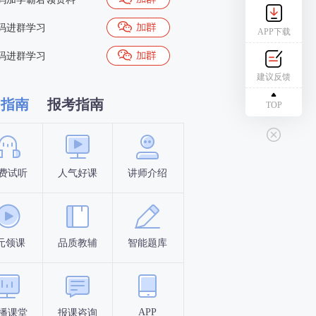
码进群学习
APP下载
码进群学习
建议反馈
习指南
报考指南
TOP
费试听
人气好课
讲师介绍
新手指南
报名时间
元领课
品质教辅
智能题库
报名条件
考试时间
APP
播课堂
报课咨询
答题闯关
考点打卡