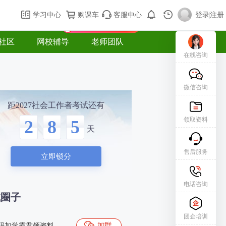
购课车
登录/注册
学习中心
购课车
客服中心
登录
|
注册
新用户专属礼包免费领
社区
网校辅导
老师团队
在线咨询
微信咨询
距2027社会工作者考试还有
领取资料
2
8
5
天
售后服务
立即锁分
电话咨询
试圈子
团企培训
码加学霸君领资料