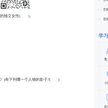
扫
名的独立女性( )。
扫
学
免
景》)有下列哪一个人物的影子?( )
0
直