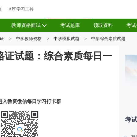
关于我们
帮助中心
APP学习工具
渠道合作
企业团报
报
APP学习工具
APP新客领7天题库会员
教师资格面试
考试题库
领取资料
考试
证
>
中学教师资格
>
中学模拟试题
>
中学综合素质试题
资格证试题：综合素质每日一
进入教资微信每日学习打卡群
考
扫