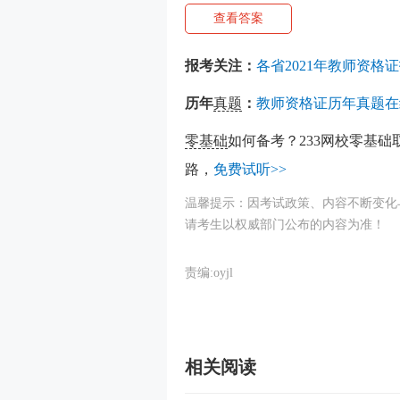
查看答案
报考关注：
各省2021年教师资格
历年
真题
：
教师资格证历年真题在
零基础
如何备考？233网校零基础
路，
免费试听>>
温馨提示：因考试政策、内容不断变化
请考生以权威部门公布的内容为准！
责编:oyjl
相关阅读