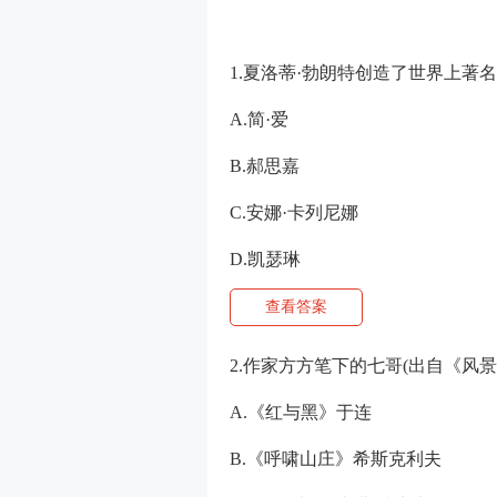
1.夏洛蒂·勃朗特创造了世界上著
A.简·爱
B.郝思嘉
C.安娜·卡列尼娜
D.凯瑟琳
查看答案
2.作家方方笔下的七哥(出自《风
A.《红与黑》于连
B.《呼啸山庄》希斯克利夫