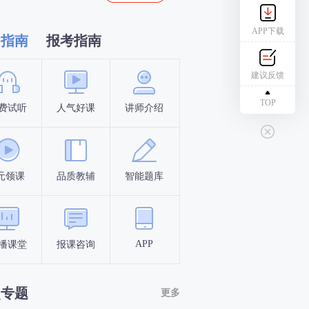
APP下载
习指南
报考指南
建议反馈
TOP
费试听
人气好课
讲师介绍
新手指南
报名时间
元领课
品质教辅
智能题库
报名条件
考试时间
APP
播课堂
报课咨询
答题闯关
考点打卡
点专题
更多