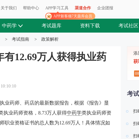
关于我们
帮助中心
APP学习工具
渠道合作
企业团报
APP新客领7天题库会员
中药学
考试题库
资料下载
考试社区
>
考试指南
>
政策解析
添
年有12.69万人获得执业药
获
0
 10:10:10
考
执业药师、药店的最新数据报告，根据《报告》显
扫
学类执业药师资格，8.73万人获得
中药学
类执业药师资
药师职业资格证书的总人数为12.69万人！具体情况如
扫
扫