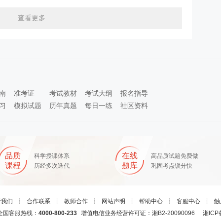
查看更多
南
准考证
考试教材
考试大纲
报名指导
习
模拟试题
历年真题
每日一练
社区资料
品质
在线
科学授课体系
高品质试题免费做
课程
题库
历经多次迭代
巩固考点锁分快
于我们
┊
合作联系
┊
教师合作
┊
网站声明
┊
帮助中心
┊
客服中心
┊
触
国客服热线：
4000-800-233
增值电信业务经营许可证：湘B2-20090096
湘ICP