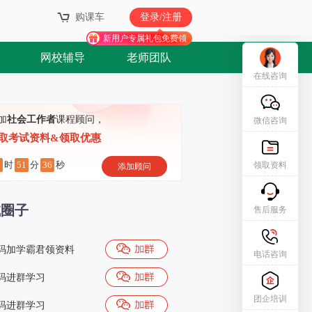
购课车
登录/注册
新用户专属礼包免费领
网校辅导
老师团队
在线咨询
加
社会工作者
课程顾问，
微信咨询
取考试资料&领取优惠
8
51
35
时
分
秒
领取资料
添加顾问
试圈子
售后服务
码加学霸君领资料
电话咨询
码进群学习
团企培训
码进群学习