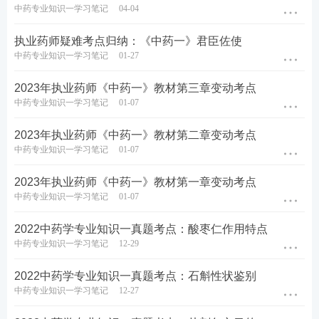
中药专业知识一学习笔记
04-04
执业药师疑难考点归纳：《中药一》君臣佐使
中药专业知识一学习笔记
01-27
2023年执业药师《中药一》教材第三章变动考点
扫码拉您进2023药师备考
中药专业知识一学习笔记
01-07
扫码下载APP在线刷题
微信群
2023年执业药师《中药一》教材第二章变动考点
中药专业知识一学习笔记
01-07
药师学习资料/免费课程/新人优惠券 一键领取>>
2023年执业药师《中药一》教材第一章变动考点
中药专业知识一学习笔记
01-07
关注
：
2023年执业药师考试教材
|
2023年执业药师考
2022中药学专业知识一真题考点：酸枣仁作用特点
中药专业知识一学习笔记
12-29
试时间
2022中药学专业知识一真题考点：石斛性状鉴别
报名：
2023年执业药师报名时间
|
2023年执业药师报
中药专业知识一学习笔记
12-27
名条件