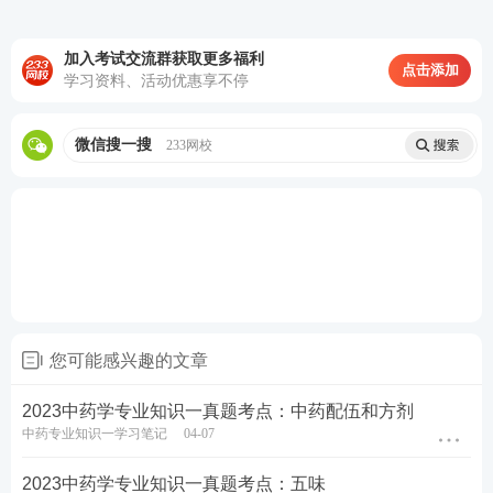
4、按制备方法分类
(1) 浸出制剂:汤剂、合剂、酒剂、配剂流浸膏剂与浸
加入考试交流群获取更多福利
点击添加
学习资料、活动优惠享不停
膏剂;
(2) 无菌制剂:注射剂、滴眼剂
微信搜一搜
233网校
执业药师备考资料包下载>>
一个人备考太孤单？快来扫码加入2023年执业药师备
考群，在这里，大家可以一起相互交友、打卡学习、
结伴考试，心动了吗？快扫码进群↓↓↓
您可能感兴趣的文章
2023中药学专业知识一真题考点：中药配伍和方剂
中药专业知识一学习笔记
04-07
2023中药学专业知识一真题考点：五味