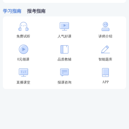
3、按给药途径分类
学习指南
报考指南
(1) 经口服给药:汤剂、合剂、糖浆剂、颗粒剂、丸
剂、片剂;
免费试听
人气好课
讲师介绍
(2) 经直肠给药:灌肠剂、栓剂;
(3) 经注射给药:静脉、肌内、皮下、皮内及穴位注射
0元领课
品质教辅
智能题库
剂;
(4)呼吸道给药:气雾剂、吸入剂;
APP
直播课堂
报课咨询
(5) 经皮肤给药:洗剂、搽剂、涂膜剂、糊剂、软膏
剂、硬膏剂、贴剂、贴膏剂;
(6) 经黏膜给药:滴眼剂、滴鼻剂、口腔膜剂、舌下片
剂、含漱剂。