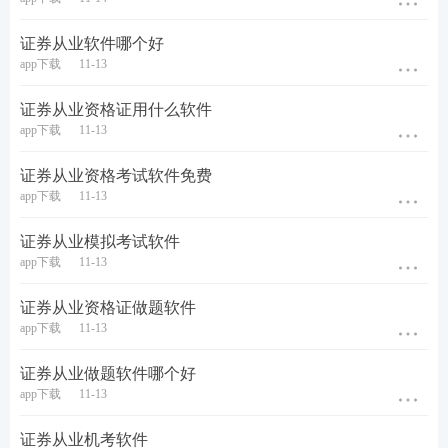
下三类！考前你一定离不开“它”。
证券从业软件哪个好
第一种：证券资料包。
app下载
11-13
证券资料包含证券考试各科目类型资料，有学习计
证券从业资格证用什么软件
划、
计算题
案例、思维导图、模考试卷、历年真题、
app下载
11-13
易混淆考点、必背100句、数字考点等等，总有一款
证券从业资格考试软件免费
是你需要的，快来下载吧！【
立即下载>>
】
app下载
11-13
证券从业模拟考试软件
app下载
11-13
证券从业资格证做题软件
app下载
11-13
证券从业做题软件哪个好
app下载
11-13
证券从业机考软件