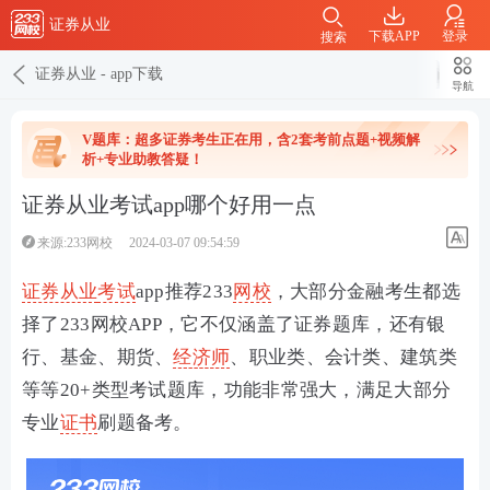
证券从业
下载APP
登录
搜索
证券从业
-
app下载
导航
V题库：超多证券考生正在用，含2套考前点题+视频解
析+专业助教答疑！
证券从业考试app哪个好用一点
来源:233网校
2024-03-07 09:54:59
证券从业
考试
app推荐233
网校
，大部分金融考生都选
择了233网校APP，
它不仅涵盖了证券题库，还有银
行、基金、期货、
经济师
、职业类、会计类、建筑类
等等20+类型考试题库，功能非常强大，满足大部分
专业
证书
刷题备考。