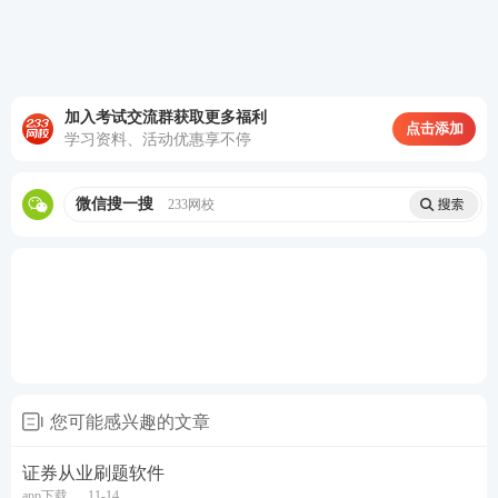
加入考试交流群获取更多福利
点击添加
学习资料、活动优惠享不停
微信搜一搜
233网校
(题库界面如上所示）
证券从业题库包含科目有：金融
基础知识
、证券
法律
法规
、
证券投资顾问
、
证券分析师
、
保荐代表人
五
科。考生备考哪个科目切换一下就行，超级方便。
您可能感兴趣的文章
不仅如此！233网校APP还包含各类精品资料，强推以
证券从业刷题软件
app下载
11-14