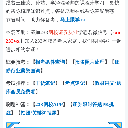
跟着王佳荣、孙婧、李泽瑞老师的课程来学习，更快
的帮你梳理知识难点，答疑老师在线帮你答疑解惑，
节省时间，助力你备考，
马上跟学>>
答疑互助：添加233
网校
证券从业
学霸君微信号【
sun
233wx
】加入233网校备考大家庭，我们共同学习一起
进步相约拿证！
证券报考：【
报考条件查询
】【
报名照片处理
】【
证
券行业薪资查询
】
考试推荐：
【
干货笔记
】【
考点速记
】【
教材讲义/题
库会员免费领
】
刷题神器：
【
233网校APP
】【
证券限时答题PK挑
战
】【
拍照/关键词搜题
】