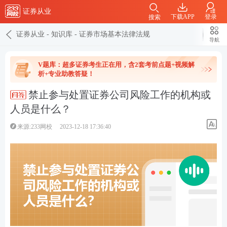
证券从业
下载APP
登录
搜索
证券从业
-
知识库
-
证券市场基本法律法规
导航
V题库：超多证券考生正在用，含2套考前点题+视频解
析+专业助教答疑！
禁止参与处置证券公司风险工作的机构或
人员是什么？
来源:233网校
2023-12-18 17:36:40