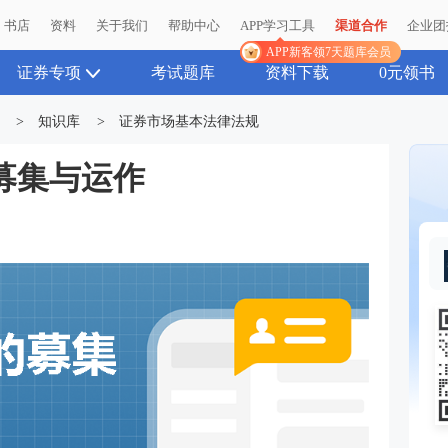
书店
资料
关于我们
帮助中心
APP学习工具
渠道合作
企业团
APP新客领7天题库会员
证券专项
考试题库
资料下载
0元领书
>
知识库
>
证券市场基本法律法规
募集与运作