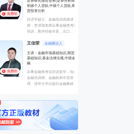
证券研究报告业务(证券分析师),
基础知识,基金法律
初级个人贷款,中级个人贷款,期
融
货投资分析
免费听
免费听
从事金融类考试培
经济学硕士、金融培训高级讲
金融培训师、金融
师，李泽瑞老师从事金融类考证
理、清华大学出版
培训，教学经验丰富，出口
主编、上海人才培
成“段子”，是一个让学员欲罢不
孙婧
心特聘讲师。人称
外汇分析
王佳荣
能的很有个人风格的老师，江湖
金融圈达人
的“一哥”。
主讲：期货法律法
学员称被讲课耽误的“德云社”编
主讲：金融市场基础知识,期货
业务(保荐代表人)
外弟子。
基础知识,基金法律法规,中级金
法律法规,中级法
融
能力,初级法律法
免费听
免费听
从事金融类考试培训多年，知名
曾就职于多家大型
金融培训师、金融机构中层管
司，具有丰富的金
理、清华大学出版社金融教材副
验，外汇分析师，
主编、上海人才培训市场促进中
易大赛评委，同时
心特聘讲师。人称金融类培训界
个从业资格。
的“一哥”。