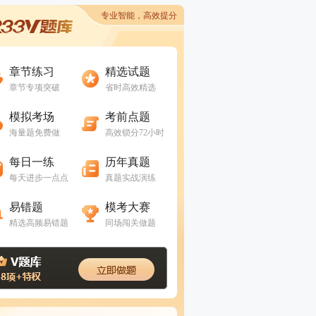
专业智能，高效提分
进入做题
进入做题
章节练习
精选试题
章节专项突破
省时高效精选
进入做题
进入做题
模拟考场
考前点题
海量题免费做
高效锁分72小时
进入做题
进入做题
每日一练
历年真题
每天进步一点点
真题实战演练
进入做题
进入做题
易错题
模考大赛
精选高频易错题
同场闯关做题