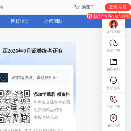
购课车
登录/注册
报
新用户专属礼包免费领
网校辅导
老师团队
在线咨询
距2026年9月证券统考还有
微信咨询
领取资料
教材精讲班、真题解析班
售后服务
电话咨询
团企培训
拒绝盲目备考，加学习群领资料共同进步!