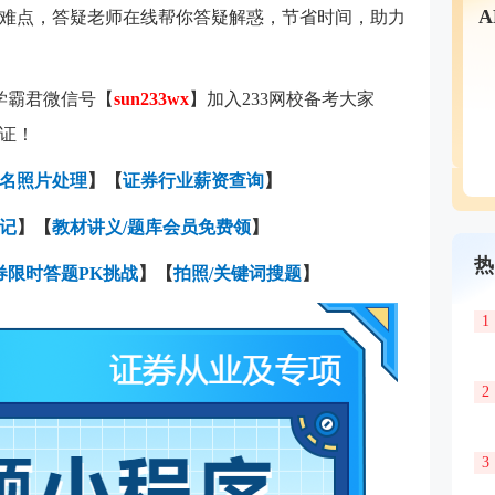
难点，答疑老师在线帮你答疑解惑，节省时间，助力
学霸君微信号【
sun233wx
】加入233网校备考大家
证！
名照片处理
】【
证券行业薪资查询
】
记
】【
教材讲义/题库会员免费领
】
热
券限时答题PK挑战
】【
拍照/关键词搜题
】
1
2
3