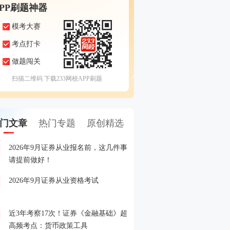
APP刷题神器
模考大赛
考点打卡
做题闯关
扫描二维码 下载233网校APP刷题
门文章
热门专题
原创精选
2026年9月证券从业报名前，这几件事
备考证券，人手一份，立
1
请提前做好！
印！
2026年9月证券从业资格考试
晒分赢好礼！2026年6月
2
晒分入口>>
近3年考察17次！证券《金融基础》超
2026年证券从业考试精品
3
高频考点：货币政策工具
载入口>>