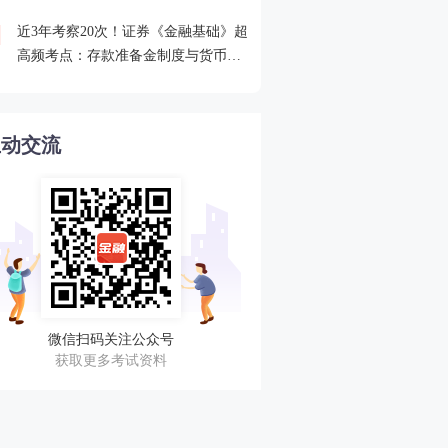
近3年考察20次！证券《金融基础》超
2026年证券从业考点打卡
4
高频考点：存款准备金制度与货币乘
攻克一个高频考点！
数的概念
互动交流
微信扫码关注公众号
获取更多考试资料