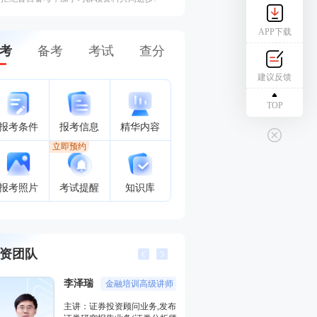
APP下载
考
备考
考试
查分
建议反馈
TOP
报考条件
报考信息
精华内容
立即预约
报考照片
考试提醒
知识库
资团队
李泽瑞
王佳荣
金融培训高级讲师
金融圈
主讲：证券投资顾问业务,发布
主讲：金融市场基