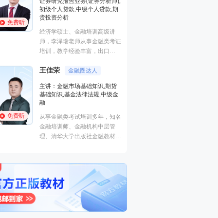
证券研究报告业务(证券分析师),
基础知识,基金法律
初级个人贷款,中级个人贷款,期
融
货投资分析
免费听
免费听
从事金融类考试培
经济学硕士、金融培训高级讲
金融培训师、金融
师，李泽瑞老师从事金融类考证
理、清华大学出版
培训，教学经验丰富，出口
主编、上海人才培
成“段子”，是一个让学员欲罢不
孙婧
心特聘讲师。人称
外汇分析
王佳荣
能的很有个人风格的老师，江湖
金融圈达人
的“一哥”。
主讲：期货法律法
学员称被讲课耽误的“德云社”编
主讲：金融市场基础知识,期货
业务(保荐代表人)
外弟子。
基础知识,基金法律法规,中级金
法律法规,中级法
融
能力,初级法律法
免费听
免费听
从事金融类考试培训多年，知名
曾就职于多家大型
金融培训师、金融机构中层管
司，具有丰富的金
理、清华大学出版社金融教材副
验，外汇分析师，
主编、上海人才培训市场促进中
易大赛评委，同时
心特聘讲师。人称金融类培训界
个从业资格。
的“一哥”。