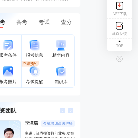
APP下载
考
备考
考试
查分
建议反馈
TOP
报考条件
报考信息
精华内容
立即预约
报考照片
考试提醒
知识库
资团队
李泽瑞
王佳荣
金融培训高级讲师
金融圈
主讲：证券投资顾问业务,发布
主讲：金融市场基