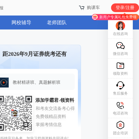
购课车
登录/注册
报
新用户专属礼包免费领
网校辅导
老师团队
在线咨询
距2026年9月证券统考还有
微信咨询
领取资料
教材精讲班、真题解析班
售后服务
电话咨询
团企培训
拒绝盲目备考，加学习群领资料共同进步!