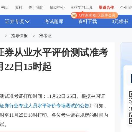
书店
资料
关于我们
帮助中心
APP学习工具
渠道合作
企业团
APP新客领7天题库会员
证券专项
考试题库
资料下载
0元领书
>
指导快报
>
准考证
1月证券从业水平评价测试准考
22日15时起
评价测试准考证打印时间：
11月22日-25日
。
根据中国证
11月证券行业专业人员水平评价专场测试的公告
》可知，
5时至11月25日18时
打印。
各位考生请在规定的时间内
试。