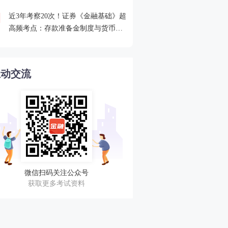
近3年考察20次！证券《金融基础》超
2026年证券从业考点打卡
4
高频考点：存款准备金制度与货币乘
攻克一个高频考点！
数的概念
互动交流
微信扫码关注公众号
获取更多考试资料