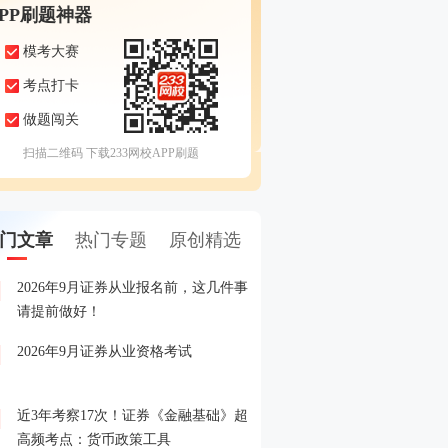
APP刷题神器
模考大赛
考点打卡
做题闯关
扫描二维码 下载233网校APP刷题
门文章
热门专题
原创精选
2026年9月证券从业报名前，这几件事
备考证券，人手一份，立
1
请提前做好！
印！
2026年9月证券从业资格考试
晒分赢好礼！2026年6月
2
晒分入口>>
近3年考察17次！证券《金融基础》超
2026年证券从业考试精品
3
高频考点：货币政策工具
载入口>>