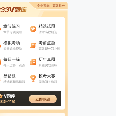
专业智能，高效提分
进入做题
进入做题
章节练习
精选试题
章节专项突破
省时高效精选
进入做题
进入做题
模拟考场
考前点题
海量题免费做
高效锁分72小时
进入做题
进入做题
每日一练
历年真题
每天进步一点点
真题实战演练
进入做题
进入做题
易错题
模考大赛
精选高频易错题
同场闯关做题