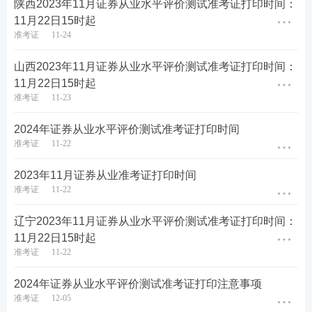
陕西2023年11月证券从业水平评价测试准考证打印时间：
11月22日15时起
准考证
11-24
重磅推荐：
学习备考离不开精品资料，233网校教研
团队汇总整理出各类证券考试资料，助力大家备考学
山西2023年11月证券从业水平评价测试准考证打印时间：
11月22日15时起
习，证券三色笔记、公式汇总、考前12页纸、思维导
准考证
11-23
图、学习计划、计算题案例、易混淆知识点、狂背手
册、数字考点、真题考点等等总有一款是你需要的，
2024年证券从业水平评价测试准考证打印时间
准考证
11-22
赶紧来下载吧！
2023年11月证券从业准考证打印时间
证券精品备考资料包下载
准考证
11-22
辽宁2023年11月证券从业水平评价测试准考证打印时间：
11月22日15时起
准考证
11-22
2024年证券从业水平评价测试准考证打印注意事项
准考证
12-05