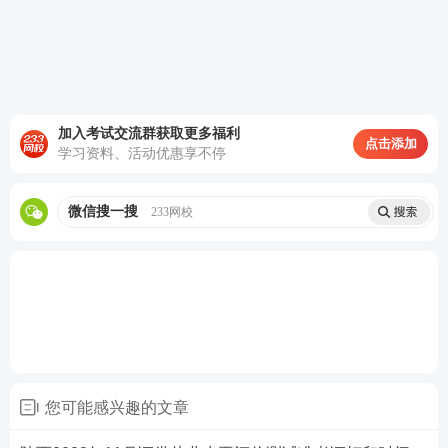
《金融市场基础知
第3场
15:40-17:40
识》
临考抱佛脚！如何快速记重点？
60s考点速记神器，提炼核心
知识点
，图表结合，利用
加入考试交流群获取更多福利
点击添加
学习资料、活动优惠享不停
时间的紧迫和记忆特点让考生短时间内快速记忆！60
秒一个知识点，即使是上班族也可以利用上下班的通
微信搜一搜
233网校
勤时间有效备考！如果觉得对考点掌握不充分，还可
以领取PDF下载版！
您可能感兴趣的文章