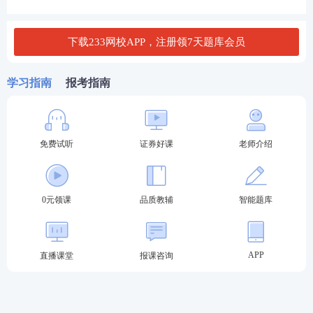
试卷正确率达到60%以上，即为该科目达到基本要
求。高级管理人员水平评价测试、一般业务水平评价
下载233网校APP，注册领7天题库会员
测试时间均为120分钟。
云南2023年11月证券从业水平评价测试场次安排
学习指南
报考指南
测试场次
测试时间
测试科目
《金融市场
基础知
免费试听
证券好课
老师介绍
识
》
《证券市场基本
法律
第1场
9:30-11:30
法规
》
0元领课
品质教辅
智能题库
《证券公司高级管理
人员水平评价测试》
《证券市场基本法律
APP
直播课堂
报课咨询
法规》
第2场
13:00-15:00
《证券公司合规管理
人员水平评价测试》