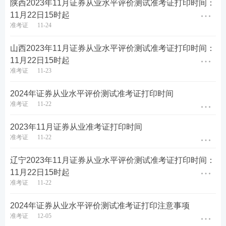
陕西2023年11月证券从业水平评价测试准考证打印时间：
11月22日15时起
准考证
11-24
重磅推荐：
学习备考离不开精品资料，233网校教研
团队汇总整理出各类证券考试资料，助力大家备考学
山西2023年11月证券从业水平评价测试准考证打印时间：
11月22日15时起
习，证券三色笔记、公式汇总、考前12页纸、思维导
准考证
11-23
图、学习计划、计算题案例、易混淆知识点、狂背手
册、数字考点、真题考点等等总有一款是你需要的，
2024年证券从业水平评价测试准考证打印时间
准考证
11-22
赶紧来下载吧！
2023年11月证券从业准考证打印时间
证券精品备考资料包下载
准考证
11-22
辽宁2023年11月证券从业水平评价测试准考证打印时间：
11月22日15时起
准考证
11-22
2024年证券从业水平评价测试准考证打印注意事项
准考证
12-05