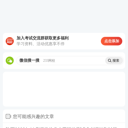
《金融市场基础知
第3场
15:40-17:40
识》
临考抱佛脚！如何快速记重点？
60s考点速记神器，提炼核心
知识点
，图表结合，利用
加入考试交流群获取更多福利
点击添加
学习资料、活动优惠享不停
时间的紧迫和记忆特点让考生短时间内快速记忆！60
秒一个知识点，即使是上班族也可以利用上下班的通
微信搜一搜
233网校
勤时间有效备考！如果觉得对考点掌握不充分，还可
以领取PDF下载版！
您可能感兴趣的文章