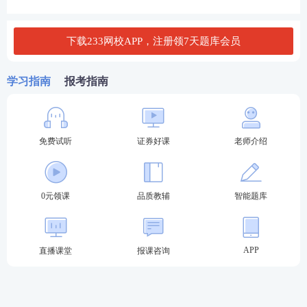
试卷正确率达到60%以上，即为该科目达到基本要
求。高级管理人员水平评价测试、一般业务水平评价
下载233网校APP，注册领7天题库会员
测试时间均为120分钟。
新疆2023年11月证券从业水平评价测试场次安排
学习指南
报考指南
测试场次
测试时间
测试科目
《金融市场
基础知
免费试听
证券好课
老师介绍
识
》
《证券市场基本
法律
第1场
9:30-11:30
法规
》
0元领课
品质教辅
智能题库
《证券公司高级管理
人员水平评价测试》
《证券市场基本法律
APP
直播课堂
报课咨询
法规》
第2场
13:00-15:00
《证券公司合规管理
人员水平评价测试》