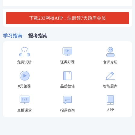
试卷正确率达到60%以上，即为该科目达到基本要
求。高级管理人员水平评价测试、一般业务水平评价
下载233网校APP，注册领7天题库会员
测试时间均为120分钟。
河南2023年11月证券从业水平评价测试场次安排
学习指南
报考指南
测试场次
测试时间
测试科目
《金融市场
基础知
免费试听
证券好课
老师介绍
识
》
《证券市场基本
法律
第1场
9:30-11:30
法规
》
0元领课
品质教辅
智能题库
《证券公司高级管理
人员水平评价测试》
《证券市场基本法律
APP
直播课堂
报课咨询
法规》
第2场
13:00-15:00
《证券公司合规管理
人员水平评价测试》