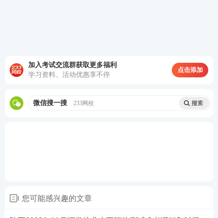
《金融市场基础知
第3场
15:40-17:40
识》
临考抱佛脚！如何快速记重点？
60s考点速记神器，提炼核心
知识点
，图表结合，利用
加入考试交流群获取更多福利
点击添加
学习资料、活动优惠享不停
时间的紧迫和记忆特点让考生短时间内快速记忆！60
秒一个知识点，即使是上班族也可以利用上下班的通
微信搜一搜
233网校
勤时间有效备考！如果觉得对考点掌握不充分，还可
以领取PDF下载版！
您可能感兴趣的文章