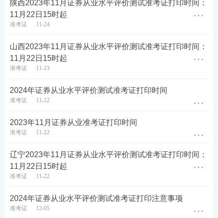
陕西2023年11月证券从业水平评价测试准考证打印时间：
11月22日15时起
准考证
11-24
重磅推荐：
学习备考离不开精品资料，233网校教研
团队汇总整理出各类证券考试资料，助力大家备考学
山西2023年11月证券从业水平评价测试准考证打印时间：
11月22日15时起
习，证券三色笔记、公式汇总、考前12页纸、思维导
准考证
11-23
图、学习计划、计算题案例、易混淆知识点、狂背手
册、数字考点、真题考点等等总有一款是你需要的，
2024年证券从业水平评价测试准考证打印时间
准考证
11-22
赶紧来下载吧！
2023年11月证券从业准考证打印时间
证券精品备考资料包下载
准考证
11-22
辽宁2023年11月证券从业水平评价测试准考证打印时间：
11月22日15时起
准考证
11-22
2024年证券从业水平评价测试准考证打印注意事项
准考证
12-05