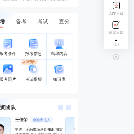
APP下载
考
备考
考试
查分
建议反馈
TOP
报考条件
报考信息
精华内容
立即预约
报考照片
考试提醒
知识库
资团队
李泽瑞
王佳荣
金融培训高级讲师
金融圈
主讲：证券投资顾问业务,发布
主讲：金融市场基