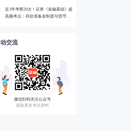
近3年考察20次！证券《金融基础》超
2026年证券从业考点打卡
4
高频考点：存款准备金制度与货币乘
攻克一个高频考点！
数的概念
互动交流
微信扫码关注公众号
获取更多考试资料