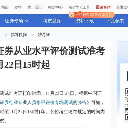
书店
书店
资料
资料
关于我们
关于我们
帮助中心
帮助中心
APP学习工具
APP学习工具
渠道合作
渠道合作
企业团
企业团
APP新客领7天题库会员
APP新客领7天题库会员
证券专项
考试题库
资料下载
0元领书
>
指导快报
>
准考证
1月证券从业水平评价测试准考
22日15时起
评价测试准考证打印时间：
11月22日-25日
。
根据中国证
11月证券行业专业人员水平评价专场测试的公告
》可知，
5时至11月25日18时
打印。
各位考生请在规定的时间内
试。