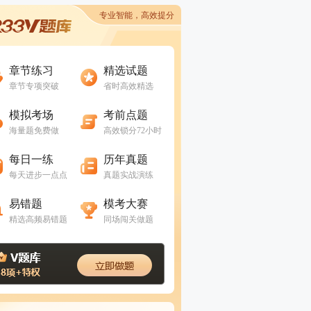
专业智能，高效提分
进入做题
进入做题
章节练习
精选试题
章节专项突破
省时高效精选
进入做题
进入做题
模拟考场
考前点题
海量题免费做
高效锁分72小时
进入做题
进入做题
每日一练
历年真题
每天进步一点点
真题实战演练
进入做题
进入做题
易错题
模考大赛
精选高频易错题
同场闯关做题