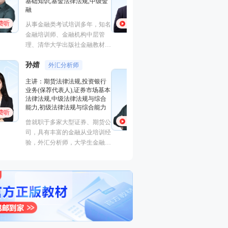
证券研究报告业务(证券分析师),
基础知识,基金法律
初级个人贷款,中级个人贷款,期
融
货投资分析
免费听
免费听
从事金融类考试培
经济学硕士、金融培训高级讲
金融培训师、金融
师，李泽瑞老师从事金融类考证
理、清华大学出版
培训，教学经验丰富，出口
主编、上海人才培
成“段子”，是一个让学员欲罢不
孙婧
心特聘讲师。人称
外汇分析
王佳荣
能的很有个人风格的老师，江湖
金融圈达人
的“一哥”。
主讲：期货法律法
学员称被讲课耽误的“德云社”编
主讲：金融市场基础知识,期货
业务(保荐代表人)
外弟子。
基础知识,基金法律法规,中级金
法律法规,中级法
融
能力,初级法律法
免费听
免费听
从事金融类考试培训多年，知名
曾就职于多家大型
金融培训师、金融机构中层管
司，具有丰富的金
理、清华大学出版社金融教材副
验，外汇分析师，
主编、上海人才培训市场促进中
易大赛评委，同时
心特聘讲师。人称金融类培训界
个从业资格。
的“一哥”。