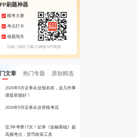
APP刷题神器
模考大赛
考点打卡
做题闯关
扫描二维码 下载233网校APP刷题
门文章
热门专题
原创精选
2026年9月证券从业报名前，这几件事
备考证券，人手一份，立
1
请提前做好！
印！
2026年9月证券从业资格考试
晒分赢好礼！2026年6月
2
晒分入口>>
近3年考察17次！证券《金融基础》超
2026年证券从业考试精品
3
高频考点：货币政策工具
载入口>>