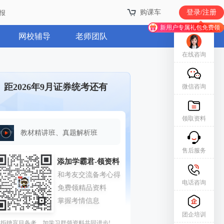
购课车
购课车
登录/注册
登录/注册
报
报
新用户专属礼包免费领
新用户专属礼包免费领
网校辅导
老师团队
在线咨询
距2026年9月证券统考还有
微信咨询
领取资料
教材精讲班、真题解析班
售后服务
电话咨询
团企培训
拒绝盲目备考，加学习群领资料共同进步!